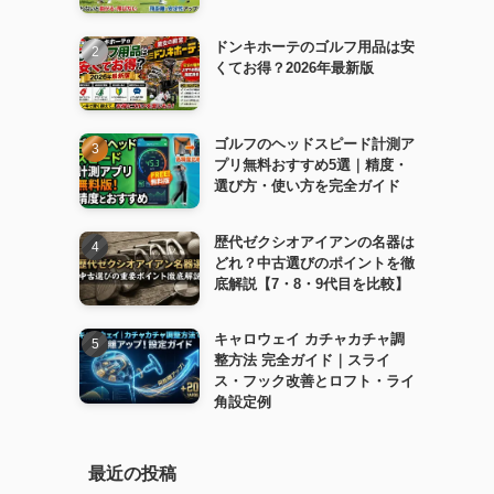
ドンキホーテのゴルフ用品は安
くてお得？2026年最新版
ゴルフのヘッドスピード計測ア
プリ無料おすすめ5選｜精度・
選び方・使い方を完全ガイド
歴代ゼクシオアイアンの名器は
どれ？中古選びのポイントを徹
底解説【7・8・9代目を比較】
キャロウェイ カチャカチャ調
整方法 完全ガイド｜スライ
ス・フック改善とロフト・ライ
角設定例
最近の投稿