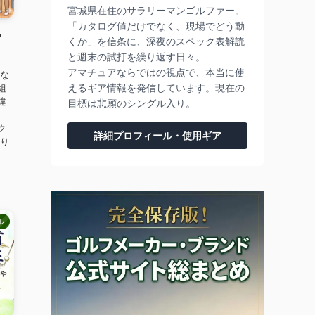
宮城県在住のサラリーマンゴルファー。
「カタログ値だけでなく、現場でどう動
？
くか」を信条に、深夜のスペック表解読
と週末の試打を繰り返す日々。
アマチュアならではの視点で、本当に使
！な
えるギア情報を発信しています。現在の
組
違
目標は悲願のシングル入り。
ク
詳細プロフィール・使用ギア
がり
ル