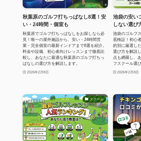
秋葉原のゴルフ打ちっぱなし8選！安
池袋の安い
い・24時間・個室も
しない選び
秋葉原でゴルフ打ちっぱなしをお探しなら必
池袋のゴルフ
見！唯一の屋外施設から、安い・24時間営
底検証！初心
業・完全個室の最新インドアまで8選を紹介。
的別に厳選した
料金や設備、初心者向けレッスンまで徹底比
選び方を解説
較し、あなたに最適な秋葉原のゴルフ打ちっ
点も網羅し、
ぱなしの選び方を解説します。
フスクール選
2026年2月8日
2026年2月8日
スクール