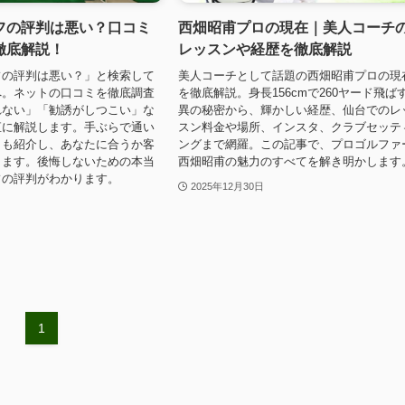
フの評判は悪い？口コミ
西畑昭甫プロの現在｜美人コーチ
徹底解説！
レッスンや経歴を徹底解説
フの評判は悪い？」と検索して
美人コーチとして話題の西畑昭甫プロの現
へ。ネットの口コミを徹底調査
を徹底解説。身長156cmで260ヤード飛ば
れない」「勧誘がしつこい」な
異の秘密から、輝かしい経歴、仙台でのレ
直に解説します。手ぶらで通い
スン料金や場所、インスタ、クラブセッテ
トも紹介し、あなたに合うか客
ングまで網羅。この記事で、プロゴルファ
きます。後悔しないための本当
西畑昭甫の魅力のすべてを解き明かします
フの評判がわかります。
2025年12月30日
1