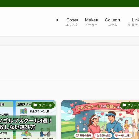
Cose
Maker
Column
Lin
ゴルフ場
メーカー
コラム
📎 参
スクール
スクー