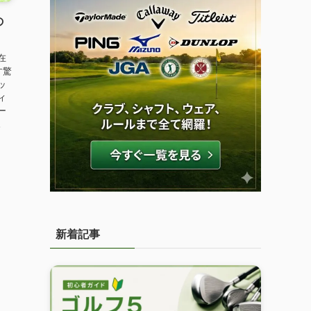
の
在
す驚
ッ
ィ
ー
。
新着記事