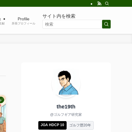
サイト内を検索
k
Profile
考文献
所長プロフィール
ル
the19th
@ゴルフギア研究家
JGA HDCP 10
ゴルフ歴20年