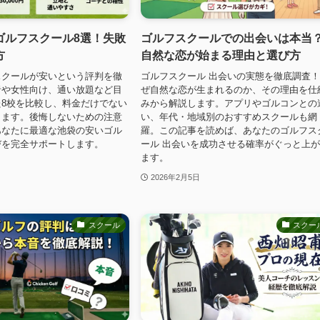
ゴルフスクール8選！失敗
ゴルフスクールでの出会いは本当
方
自然な恋が始まる理由と選び方
スクールが安いという評判を徹
ゴルフスクール 出会いの実態を徹底調査
者や女性向け、通い放題など目
ぜ自然な恋が生まれるのか、その理由を仕
8校を比較し、料金だけでない
みから解説します。アプリやゴルコンとの
します。後悔しないための注意
い、年代・地域別のおすすめスクールも網
あなたに最適な池袋の安いゴル
羅。この記事を読めば、あなたのゴルフス
びを完全サポートします。
ール 出会いを成功させる確率がぐっと上
ます。
2026年2月5日
スクール
スクー