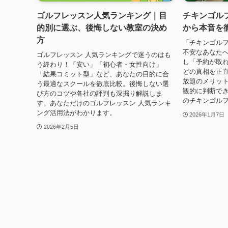
ゴルフレッスン人気ランキング｜目
チキンゴル
的別に選ぶ、後悔しない教室の決め
から本音を
方
「チキンゴル
不安なあなた
ゴルフレッスン 人気ランキングで迷うのはも
し「予約が取
う終わり！「安い」「初心者・女性向け」
どの真相を正
「結果コミット型」など、あなたの目的に合
放題のメリッ
う最適なスクールを徹底比較。後悔しない選
観的に判断で
び方のコツや各社の評判も深掘り解説しま
のチキンゴル
す。あなただけのゴルフレッスン 人気ランキ
ング活用法がわかります。
2026年1月7日
2026年2月5日