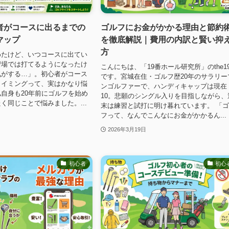
者がコースに出るまでの
ゴルフにお金がかかる理由と節約
マップ
を徹底解説｜費用の内訳と賢い抑
方
めたけど、いつコースに出てい
習場では打てるようになったけ
こんにちは、「19番ホール研究所」のthe19
気がする…」。初心者がコース
です。宮城在住・ゴルフ歴20年のサラリー
タイミングって、実はかなり悩
ンゴルファーで、ハンディキャップは現在
自身も20年前にゴルフを始め
10。悲願のシングル入りを目指しながら、
く同じことで悩みました。...
末は練習と試打に明け暮れています。 「
フって、なんでこんなにお金がかかるん...
2026年3月19日
初心者
初心