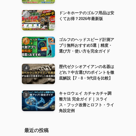
ドンキホーテのゴルフ用品は安
くてお得？2026年最新版
ゴルフのヘッドスピード計測ア
プリ無料おすすめ5選｜精度・
選び方・使い方を完全ガイド
歴代ゼクシオアイアンの名器は
どれ？中古選びのポイントを徹
底解説【7・8・9代目を比較】
キャロウェイ カチャカチャ調
整方法 完全ガイド｜スライ
ス・フック改善とロフト・ライ
角設定例
最近の投稿