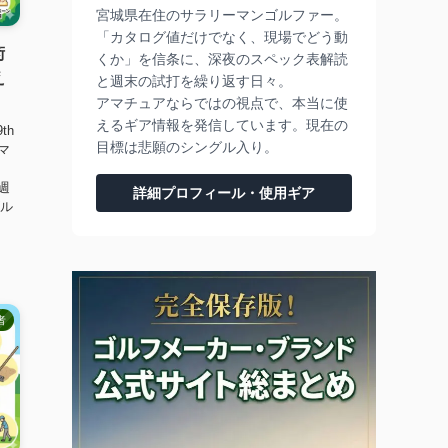
宮城県在住のサラリーマンゴルファー。
「カタログ値だけでなく、現場でどう動
術
くか」を信条に、深夜のスペック表解読
え
と週末の試打を繰り返す日々。
アマチュアならではの視点で、本当に使
えるギア情報を発信しています。現在の
th
目標は悲願のシングル入り。
マ
週
詳細プロフィール・使用ギア
ゴル
者