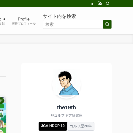
サイト内を検索
k
Profile
考文献
所長プロフィール
者
the19th
@ゴルフギア研究家
JGA HDCP 10
ゴルフ歴20年