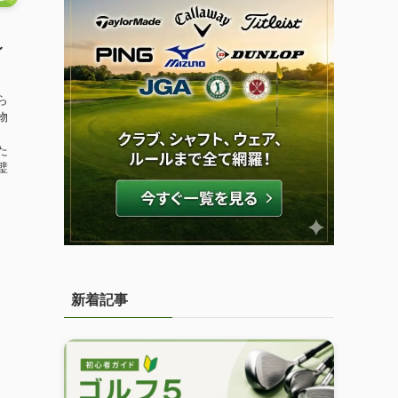
イ
ら
物
、
た
璧
新着記事