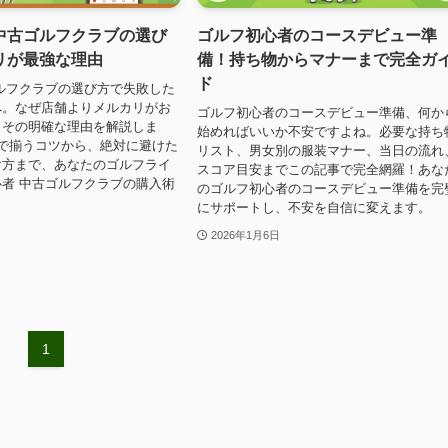
中古ゴルフクラブの選び
ゴルフ初心者のコースデビュー準
リが最強な理由
備！持ち物からマナーまで完全ガ
ド
ルフクラブの選び方で失敗した
へ。なぜ店舗よりメルカリがお
ゴルフ初心者のコースデビュー準備、何か
？その明確な理由を解説しま
始めればいいか不安ですよね。必要な持ち
で揃うコツから、絶対に避けた
リスト、男女別の服装マナー、当日の流れ
け方まで、あなたのゴルフライ
スコア目安までこの記事で完全網羅！あな
者 中古ゴルフクラブの購入術
のゴルフ初心者のコースデビュー準備を完
にサポートし、不安を自信に変えます。
2026年1月6日
1