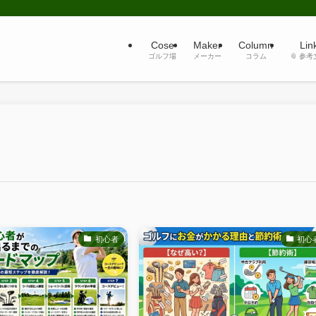
Cose
Maker
Column
Lin
ゴルフ場
メーカー
コラム
📎 参
初心者
初心