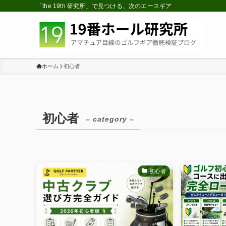
「the 19th 研究所」で見つける、次のエースギア
ホーム
初心者
初心者
– category –
初心者