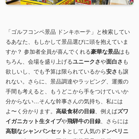
「ゴルフコンペ景品 ドンキホーテ」と検索してい
るあなた、もしかして景品選びに頭を抱えていま
すか？ 参加者全員が喜んでくれる
豪華な景品
はも
ちろん、会場を盛り上げる
ユニークさ
や
面白さ
も
欲しいし、でも予算は限られているから
安さ
も譲
れない。さらに、景品調達やラッピング、運搬の
手間も考えると、もうどこから手をつけていいか
分からない…そんな幹事さんの気持ち、私には
よ〜く分かります。
高級食材の目録
、例えば
ズワ
イガニカット生タイプ
や
飛騨牛の目録
、さらには
高額なシャンパンセット
として人気の
ドンペリニ