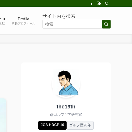
サイト内を検索
k
Profile
考文献
所長プロフィール
the19th
@ゴルフギア研究家
JGA HDCP 10
ゴルフ歴20年