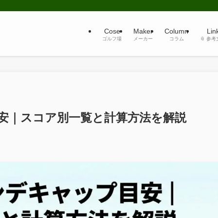
Cose
Maker
Column
Lin
ゴルフ場
メーカー
コラム
📎 参
安｜スコア別一覧と計算方法を解説