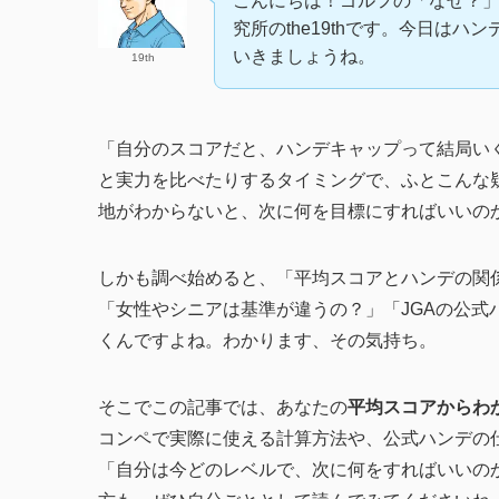
こんにちは！ゴルフの「なぜ？」
究所のthe19thです。今日は
いきましょうね。
19th
「自分のスコアだと、ハンデキャップって結局い
と実力を比べたりするタイミングで、ふとこんな
地がわからないと、次に何を目標にすればいいの
しかも調べ始めると、「平均スコアとハンデの関
「女性やシニアは基準が違うの？」「JGAの公
くんですよね。わかります、その気持ち。
そこでこの記事では、あなたの
平均スコアからわ
コンペで実際に使える計算方法や、公式ハンデの
「自分は今どのレベルで、次に何をすればいいのか