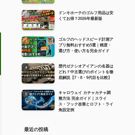
ドンキホーテのゴルフ用品は安
くてお得？2026年最新版
ゴルフのヘッドスピード計測ア
プリ無料おすすめ5選｜精度・
選び方・使い方を完全ガイド
歴代ゼクシオアイアンの名器は
どれ？中古選びのポイントを徹
底解説【7・8・9代目を比較】
キャロウェイ カチャカチャ調
整方法 完全ガイド｜スライ
ス・フック改善とロフト・ライ
角設定例
最近の投稿