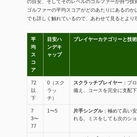
の目安、そしてそのレベルのゴルファーが持つ技
ゴルファーの平均スコアがどのあたりにあるのか
でも詳しく触れているので、あわせて見るとより
平
目安ハ
プレイヤーカテゴリーと技術
均
ンデキ
ス
ャップ
コ
ア
72
0（スク
スクラッチプレイヤー
：プロ
以
ラッ
備え、コースを完全に支配下
下
チ）
7
1〜5
片手シングル
：極めて高い安
3〜
れる。ミスをしても次のショ
77