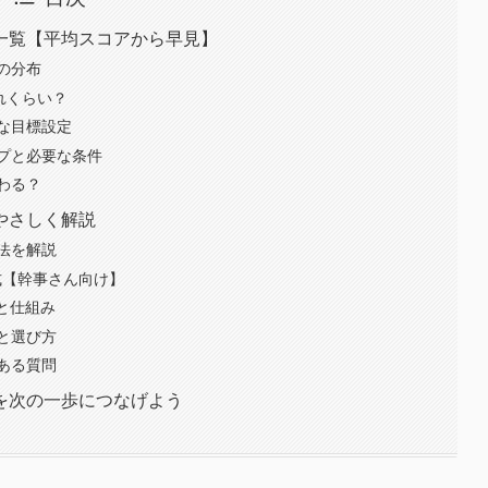
一覧【平均スコアから早見】
の分布
れくらい？
な目標設定
プと必要な条件
わる？
やさしく解説
法を解説
算式【幹事さん向け】
と仕組み
と選び方
ある質問
を次の一歩につなげよう