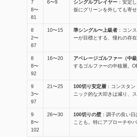
7
6〜9
シングルプレイヤー
：安定し
8〜
仮にグリーンを外しても寄せ
81
8
10〜15
準シングル〜上級者
：コンス
2〜
ーが目標とする、憧れの存在
87
8
16〜20
アベレージゴルファー（中級
8〜
するゴルファーの中核層。O
92
9
21〜25
100切り安定層
：コンスタン
3〜
ニック的な大叩きは減り、ス
97
9
26〜30
100切りの壁
：調子の良い日
8〜
ことも。特にアプローチやパ
102