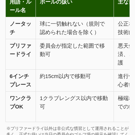
用語・ル
ボールの扱い
主な目
ール名
ノータッ
球に一切触れない（規則で
公正な
チ
認められた場合を除く）
技術向
プリファ
委員会が指定した範囲で移
悪天候
ードライ
動可
済、コ
護
6インチ
約15cm以内で移動可
進行促
プレース
心者救
ワンクラ
1クラブレングス以内で移動
極端な
ブOK
可
での救
※プリファードライ以外は非公式な慣習として運用されることが
多く、正式な扱いは当日の委員会やゴルフ場の掲示を確認してく