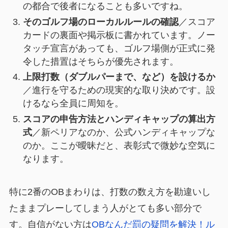
の都合で後者になることも多いですね。
そのゴルフ場のローカルルールの確認
／スコア
カードの裏面や掲示板に書かれています。ノー
タッチ宣言があっても、ゴルフ場側が正式に発
令した措置はそちらが優先されます。
上限打数（ダブルパーまで、など）を設けるか
／進行を守るための現実的な取り決めです。設
けるなら全員に周知を。
スコアの申告方法とハンディキャップの算出方
式
／新ペリアなのか、公式ハンディキャップな
のか。ここが曖昧だと、表彰式で微妙な空気に
なります。
特に2番のOBまわりは、打数の数え方を勘違いし
たままプレーしてしまう人がとても多い部分で
す。自信がない方は
OBなんだ罰の疑問を解決！ル