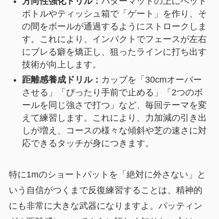
方向性強化ドリル：
パターマットの上にペット
ボトルやティッシュ箱で「ゲート」を作り、そ
の間をボールが通過するようにストロークしま
す。これにより、インパクトでフェースが左右
にブレる癖を矯正し、狙ったラインに打ち出す
技術が向上します。
距離感養成ドリル：
カップを「30cmオーバー
させる」「ぴったり手前で止める」「2つのボ
ールを同じ強さで打つ」など、毎回テーマを変
えて練習します。これにより、力加減の引き出
しが増え、コースの様々な傾斜や芝の速さに対
応できるタッチが身につきます。
特に1mのショートパットを「絶対に外さない」と
いう自信がつくまで反復練習することは、精神的
にも非常に大きな武器になりますよ。パッティン