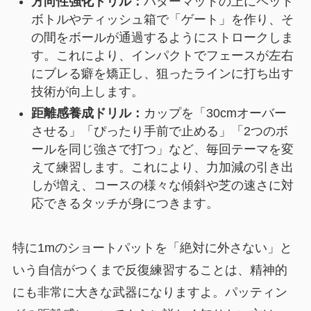
方向性強化ドリル：
パターマットの上にペット
ボトルやティッシュ箱で「ゲート」を作り、そ
の間をボールが通過するようにストロークしま
す。これにより、インパクトでフェースが左右
にブレる癖を矯正し、狙ったラインに打ち出す
技術が向上します。
距離感養成ドリル：
カップを「30cmオーバー
させる」「ぴったり手前で止める」「2つのボ
ールを同じ強さで打つ」など、毎回テーマを変
えて練習します。これにより、力加減の引き出
しが増え、コースの様々な傾斜や芝の速さに対
応できるタッチが身につきます。
特に1mのショートパットを「絶対に外さない」と
いう自信がつくまで反復練習することは、精神的
にも非常に大きな武器になりますよ。パッティン