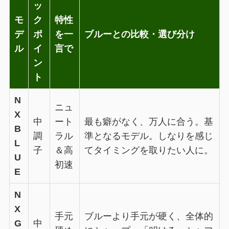
ッ
モ
ク
特性
デ
ポ
を一
ブルーとの比較・選び分け
ル
イ
言で
ン
ト
N
ニュ
X
中
ート
最も癖がなく、万人に合う。基
B
調
ラル
準となるモデル。しなりを感じ
L
子
＆高
てタイミングを取りたい人に。
U
初速
E
N
X
手元
ブルーより手元が硬く、全体的
G
中