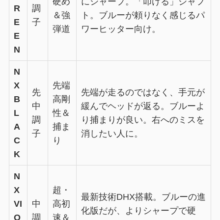
硬め
にシャープ。「叩ける」シャフ
R
調
＆強
ト。ブルーが頼りなく感じるパ
E
子
弾道
ワーヒッター向け。
E
N
N
X
先端
先
先端が走るのではなく、手元が
B
高剛
中
緩んでヘッドが返る。ブルーよ
L
性＆
調
り捕まりが良い。右へのミスを
A
捕ま
子
消したい人に。
C
り
K
N
X
超・
最新技術DHX搭載。ブルーの進
VI
中
高初
化版だが、よりシャープで硬
O
調
速＆