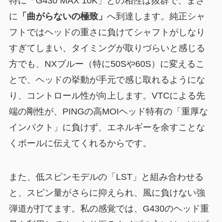
特に「G430 MAX 10K」との相性は抜群で、まさ
に
「曲がらないの極致」
へ到達します。純正シャ
フトではヘッドの重さに負けてシャフトがしなり
すぎてしまい、タイミングが取りづらいと感じる
方でも、NXブルー（特に50Sや60S）に変えるこ
とで、ヘッドの挙動が手元で感じ取れるようにな
り、コントロール性が向上します。VTCによる先
端の剛性が、PINGの高MOIヘッド特有の「重厚な
インパクト」に負けず、エネルギーを余すことな
くボールに伝えてくれるからです。
また、低スピンモデルの「LST」と組み合わせる
と、スピン量がさらに抑えられ、風に負けない強
弾道が打てます。私の感覚では、G430のヘッド重