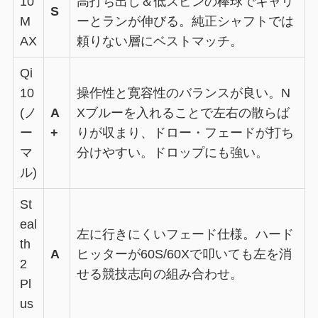
10
高打ち出し＆低スピンの棒球でキャリ
S
M
ーとランが伸びる。純正シャフトでは
AX
頼りない層にベストマッチ。
Qi
10
操作性と寛容性のバランスが良い。N
(ノ
A
Xブルーを入れることで左右の散らば
ー
+
りが収まり、ドロー・フェードが打ち
マ
分けやすい。ドロップにも強い。
ル)
St
eal
左に行きにくいフェード仕様。ハード
th
A
ヒッターが60S/60Xで叩いても左を消
2
せる競技志向の組み合わせ。
Pl
us