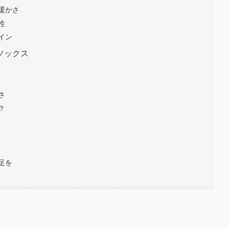
暖かさ
性
イン
ソックス
さ
？
足を