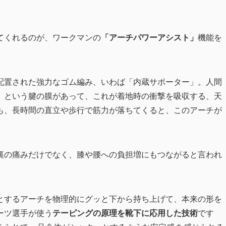
てくれるのが、ワークマンの
「アーチパワーアシスト」
機能を
配置された強力なゴム編み、いわば「内蔵サポーター」。人間
」という腱の膜があって、これが着地時の衝撃を吸収する、天
も、長時間の直立や歩行で筋力が落ちてくると、このアーチが
裏の痛みだけでなく、膝や腰への負担増にもつながると言われ
とするアーチを物理的にグッと下から持ち上げて、本来の形を
ーツ選手が使う
テーピングの原理を靴下に応用した技術
です