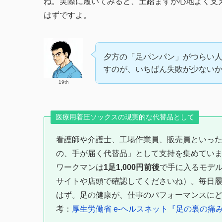
ね。実際に履いてみると、土踏まずが心地よく支
はずですよ。
夕方の「足パンパン」がつらい
すのが、いちばん失敗が少ない
19th
医療用着圧ソックスの現実的な代替品として
看護師や介護士、工場作業員、販売員といっ
の、手が届く代替品」として支持を集めてい
ワークマンは
1足1,000円前後
で手に入るモデ
サイトや店頭で確認してくださいね）。毎日
はず。足の健康が、仕事のパフォーマンスに
考：
厚生労働省 e-ヘルスネット『足の裏の痛