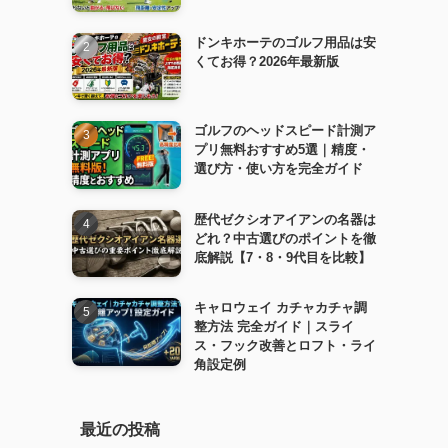
ドンキホーテのゴルフ用品は安
くてお得？2026年最新版
ゴルフのヘッドスピード計測ア
プリ無料おすすめ5選｜精度・
選び方・使い方を完全ガイド
歴代ゼクシオアイアンの名器は
どれ？中古選びのポイントを徹
底解説【7・8・9代目を比較】
キャロウェイ カチャカチャ調
整方法 完全ガイド｜スライ
ス・フック改善とロフト・ライ
角設定例
最近の投稿