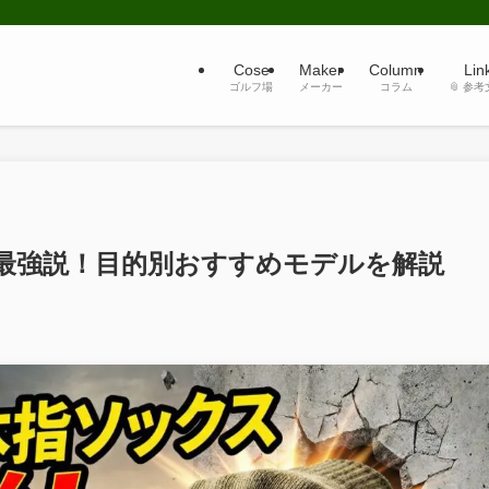
Cose
Maker
Column
Lin
ゴルフ場
メーカー
コラム
📎 参
最強説！目的別おすすめモデルを解説