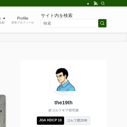
サイト内を検索
k
Profile
考文献
所長プロフィール
the19th
@ゴルフギア研究家
JGA HDCP 10
ゴルフ歴20年