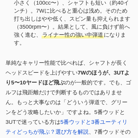
小さく（100cc〜）、シャフトも短い（約40イ
ンチ）。7Wに比べると重心は浅め。そのため
打ち出しはやや低く、スピン量も抑えられます
（3500rpm〜）。結果として、風に負けず前へ
強く進む、
ライナー性の強い中弾道
になりま
す。
単純なキャリー性能で比べれば、シャフトが長く
ヘッドスピードを上げやすい
7Wのほうが、3UTよ
り5〜10ヤードほど飛ぶ
のが一般的です。でも、ゴ
ルフは飛距離だけで判断するものではありませ
ん。もっと大事なのは「どういう弾道で、グリー
ンをどう攻略したいか」ですよね。5番ウッドと
3UTで迷っている方は
5番ウッドと3番ユーティリ
ティどっちが飛ぶ？選び方を解説
、7番ウッドその