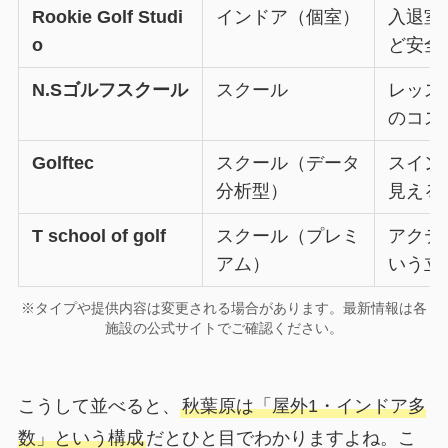
Rookie Golf Studi
インドア（個室）
入退室
o
ど安全
N.Sゴルフスクール
スクール
レッス
のコス
Golftec
スクール（データ
スイン
分析型）
見える
T school of golf
スクール（プレミ
アクテ
アム）
いう立
※タイプや提供内容は変更される場合があります。最新情報は各
施設の公式サイトでご確認ください。
こうして並べると、
秋葉原は「屋外1・インドア多
数」という構成
だとひと目でわかりますよね。こ