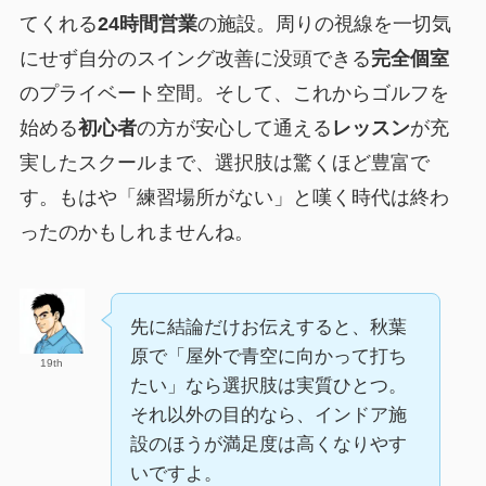
てくれる
24時間営業
の施設。周りの視線を一切気
にせず自分のスイング改善に没頭できる
完全個室
のプライベート空間。そして、これからゴルフを
始める
初心者
の方が安心して通える
レッスン
が充
実したスクールまで、選択肢は驚くほど豊富で
す。もはや「練習場所がない」と嘆く時代は終わ
ったのかもしれませんね。
先に結論だけお伝えすると、秋葉
原で「屋外で青空に向かって打ち
19th
たい」なら選択肢は実質ひとつ。
それ以外の目的なら、インドア施
設のほうが満足度は高くなりやす
いですよ。