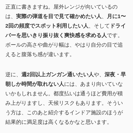
正直に書きますね。屋外レンジが向いているの
は、
実際の弾道を目で見て確かめたい人
、
月に1〜
2回の頻度でスポット利用したい人
、そして
ドライ
バーを思いきり振り抜く爽快感を求める人
です。
ボールの高さや曲がり幅は、やはり自分の目で追
えると腹落ち感が違います。
逆に、
週2回以上ガンガン通いたい人
や、
深夜・早
朝しか時間が取れない人
には、あまり向いていな
いかもしれません。都度払いは通うほど費用が積
み上がりますし、天候リスクもあります。そうい
う方は、このあと紹介するインドア施設のほうが
結果的に満足度は高くなるかなと思います。