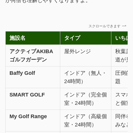
が何倍も理解しやすくなりますよ。
スクロールできます
施設名
タイプ
いちば
アクティブAKIBA
屋外レンジ
秋葉原
ゴルフガーデン
道が見
Baffy Golf
インドア（無人・
圧倒的
24時間）
題
SMART GOLF
インドア（完全個
スマホ
室・24時間）
と個室
My Golf Range
インドア（高級個
同伴者
室・24時間）
みなど