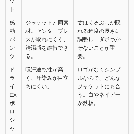
ッ
ト
感
ジャケットと同素
丈はくるぶしが隠
動
材。センタープレ
れる程度の長さに
パ
スが取れにくく、
調整し、ダボつか
ン
清潔感を維持でき
せないことが重
ツ
る。
要。
ド
吸汗速乾性が高
ロゴがなくシンプ
ラ
く、汗染みが目立
ルなので、どんな
イ
ちにくい。
ジャケットにも合
EX
う。白やネイビー
ポ
が鉄板。
ロ
シ
ャ