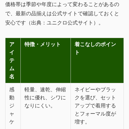
価格帯は季節や年度によって変わることがあるの
で、最新の品揃えは公式サイトで確認しておくと
安心です（出典：ユニクロ公式サイト）。
ア
特徴・メリット
着こなしのポイン
イ
ト
テ
ム
名
感
軽量、速乾、伸縮
ネイビーやブラッ
動
性に優れ、シワに
クを選び、セット
ジ
なりにくい。
アップで着用する
ャ
とフォーマル度が
ケ
増す。