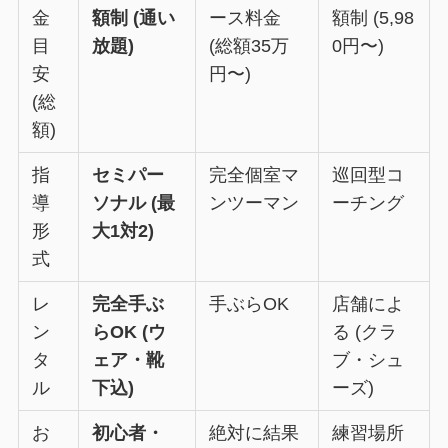
金
額制 (通い
ース料金
額制 (5,98
目
放題)
(総額35万
0円〜)
安
円〜)
(総
額)
指
セミパー
完全個室マ
巡回型コ
導
ソナル (最
ンツーマン
ーチング
形
大1対2)
式
レ
完全手ぶ
手ぶらOK
店舗によ
ン
らOK (ウ
る (クラ
タ
ェア・靴
ブ・シュ
ル
下込)
ーズ)
お
初心者・
絶対に結果
練習場所