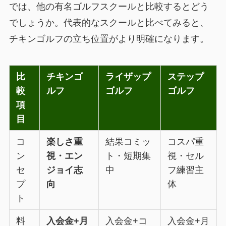
では、他の有名ゴルフスクールと比較するとどう
でしょうか。代表的なスクールと比べてみると、
チキンゴルフの立ち位置がより明確になります。
比
チキンゴ
ライザップ
ステップ
較
ルフ
ゴルフ
ゴルフ
項
目
コ
楽しさ重
結果コミッ
コスパ重
ン
視・エン
ト・短期集
視・セル
セ
ジョイ志
中
フ練習主
プ
向
体
ト
料
入会金+月
入会金+コ
入会金+月