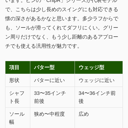
います。ピンの「ChipR」シリーズが代表モデル
で、こちらは少し長めのスイングにも対応できる
懐の深さがあるかなと思います。多少ラフからで
も、ソールが滑ってくれてダフリにくい。グリー
ン周りだけでなく、もう少し距離のあるアプロー
チでも使える汎用性が魅力です。
項目
パター型
ウェッジ型
形状
パターに近い
ウェッジに近い
シャフ
33〜35インチ
34〜36インチ前
ト長
前後
後
ソール
狭め〜中程度
広め
幅