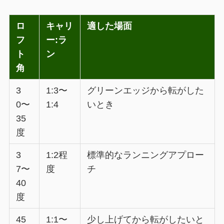
ロ
キャリ
適した場面
フ
ー:ラ
ト
ン
角
3
1:3〜
グリーンエッジから転がした
0〜
1:4
いとき
35
度
3
1:2程
標準的なランニングアプロー
7〜
度
チ
40
度
45
1:1〜
少し上げてから転がしたいと