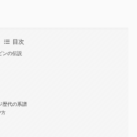
目次
ピンの伝説
ジ歴代の系譜
び方