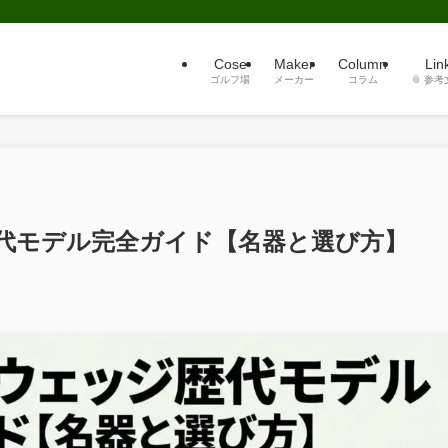
Cose
Maker
Column
Lin
ゴルフ場
メーカー
コラム
📎 参
代モデル完全ガイド【名器と選び方】