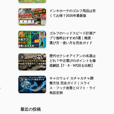
ドンキホーテのゴルフ用品は安
くてお得？2026年最新版
ゴルフのヘッドスピード計測ア
プリ無料おすすめ5選｜精度・
選び方・使い方を完全ガイド
歴代ゼクシオアイアンの名器は
どれ？中古選びのポイントを徹
底解説【7・8・9代目を比較】
キャロウェイ カチャカチャ調
整方法 完全ガイド｜スライ
れ
ス・フック改善とロフト・ライ
角設定例
、
最近の投稿