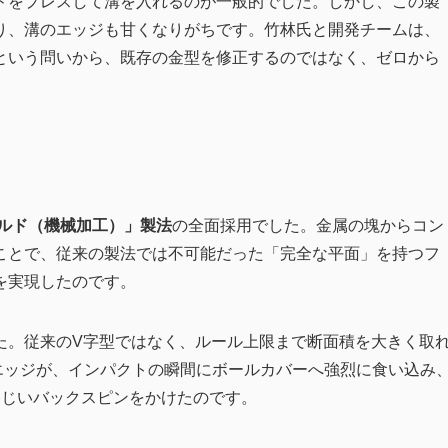
ドをプレスして溝を入れるのが一般的でした。しかし、この製
り、溝のエッジも甘くなりがちです。竹林氏と開発チームは、
という問いから、既存の金型を修正するのではなく、ゼロから
ミルド（機械加工）」製法
の全面採用でした。金属の塊からコン
ことで、従来の製法では不可能だった「完全な平面」を持つフ
を実現したのです。
た。従来のV字型ではなく、ルール上限まで断面積を大きく取
エッジが、インパクトの瞬間にボールカバーへ強烈に食い込み
จじいバックスピンをかけたのです。