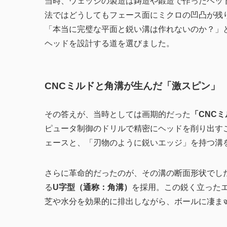
当時、ウェッジの製造は鋳造や鍛造で作ったヘッ
法ではどうしてもフェース面にミクロの凹凸が残
「本当に完璧な平面と鋭い溝は作れないのか？」
ヘッドを設計する道を選びました。
CNCミルドと角溝が生んだ「激スピン」
その答えが、当時としては画期的だった
「CNC
ピュータ制御のドリルで精密にヘッドを削り出す
ェースと、「刃物のように鋭いエッジ」を持つ溝
さらに革命的だったのが、その溝の断面形状でし
る
U字型（通称：角溝）
を採用。この鋭く立った
芝や水分を効果的に排出しながら、ボールに凄ま