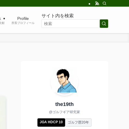
サイト内を検索
k
Profile
考文献
所長プロフィール
the19th
@ゴルフギア研究家
JGA HDCP 10
ゴルフ歴20年