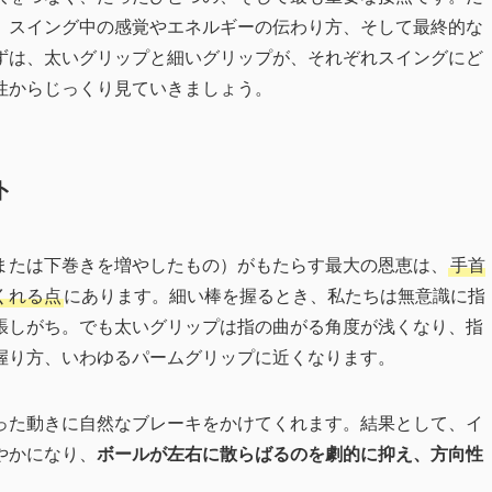
、スイング中の感覚やエネルギーの伝わり方、そして最終的な
ずは、太いグリップと細いグリップが、それぞれスイングにど
性からじっくり見ていきましょう。
ト
または下巻きを増やしたもの）がもたらす最大の恩恵は、
手首
くれる点
にあります。細い棒を握るとき、私たちは無意識に指
張しがち。でも太いグリップは指の曲がる角度が浅くなり、指
握り方、いわゆるパームグリップに近くなります。
った動きに自然なブレーキをかけてくれます。結果として、イ
やかになり、
ボールが左右に散らばるのを劇的に抑え、方向性