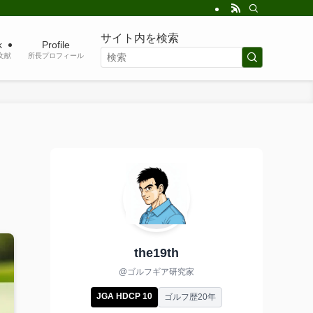
サイト内を検索
k
Profile
考文献
所長プロフィール
the19th
@ゴルフギア研究家
JGA HDCP 10
ゴルフ歴20年