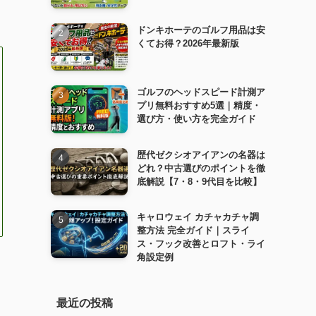
ドンキホーテのゴルフ用品は安
くてお得？2026年最新版
ゴルフのヘッドスピード計測ア
プリ無料おすすめ5選｜精度・
選び方・使い方を完全ガイド
歴代ゼクシオアイアンの名器は
どれ？中古選びのポイントを徹
底解説【7・8・9代目を比較】
キャロウェイ カチャカチャ調
整方法 完全ガイド｜スライ
ス・フック改善とロフト・ライ
角設定例
最近の投稿