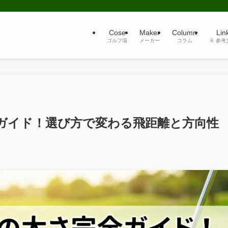
Cose
Maker
Column
Lin
ゴルフ場
メーカー
コラム
📎 参
ガイド！選び方で変わる飛距離と方向性