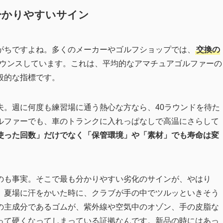
分かりやすいサイン
がちですよね。多くのメーカーやゴルフショップでは、
交換の
ウンスしています。これは、平均的なアマチュアゴルファーの
般的な指標です。
夫。週に何度も練習場に通う熱心な方なら、40ラウンドを待た
ルファーでも、車のトランクに入れっぱなしで高温にさらして
使った回数」だけでなく「保管環境」や「素材」でも寿命は変
のも事実。そこで最も分かりやすい劣化のサインが、やはり
、夏場に汗をかいた時に、クラブが手の中でツルッといきそう
の主成分であるゴムが、紫外線や空気中のオゾン、手の皮脂な
って硬くなってしまっている証拠なんです。新品の時にはあっ