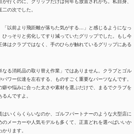
目が行くのに、グリップだけは何年も放置されがち。私自身、
直二の次でした。
」「以前より飛距離が落ちた気がする…」と感じるようになっ
、ひっそりと劣化してすり減っていたグリップでした。もし今
正体はクラブではなく、手のひらが触れているグリップにある
単なる消耗品の取り替え作業」ではありません。クラブとゴル
やパワー伝達を左右する、ものすごく重要なパーツなんです。
の癖や悩みに合った太さや素材を選ぶだけで、まるでクラブを
あるんですよ。
賃はいくらくらいなのか、ゴルフパートナーのような大型店に
めのメーカーや人気モデルも多くて、正直どれを選べばいいか
わかります。