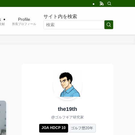
サイト内を検索
k
Profile
考文献
所長プロフィール
the19th
@ゴルフギア研究家
JGA HDCP 10
ゴルフ歴20年