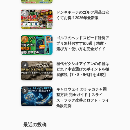
ドンキホーテのゴルフ用品は安
くてお得？2026年最新版
ゴルフのヘッドスピード計測ア
プリ無料おすすめ5選｜精度・
選び方・使い方を完全ガイド
歴代ゼクシオアイアンの名器は
どれ？中古選びのポイントを徹
底解説【7・8・9代目を比較】
キャロウェイ カチャカチャ調
整方法 完全ガイド｜スライ
ス・フック改善とロフト・ライ
角設定例
最近の投稿