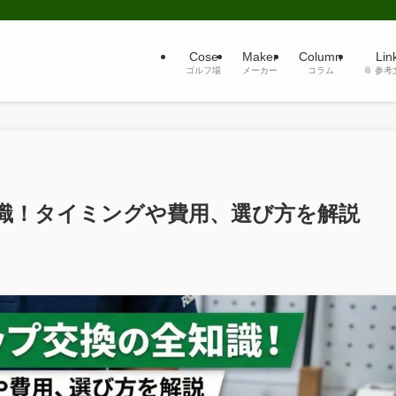
Cose
Maker
Column
Lin
ゴルフ場
メーカー
コラム
📎 参
識！タイミングや費用、選び方を解説