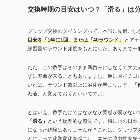
交換時期の目安はいつ？「滑る」は
グリップ交換のタイミングって、本当に見過ごし
目安を「1年に1回」または「40ラウンド」
とアナ
練習量やラウンド頻度をもとにした、あくまで一
ただ、この数字はそのまま鵜呑みにしなくて大丈
ずに寿命が来ることもありますし、逆に月イチゴ
いれば、ラウンド数以上に劣化が早まります。
「
わる
、と覚えておくといいですよ。
とはいえ、数字だけではなかなか実感が湧かない
「滑る」
という物理的な感覚です。特に雨の日や
になった経験はありませんか？これは、グリップ
どによって化学変化を起こし、本来の弾力性を失