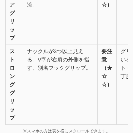
ア
流。
☆）
グ
リ
ッ
プ
ス
ナックルが3つ以上見え
要注
グリ
ト
る。V字が右肩の外側を指
意
いる
ロ
す。別名フックグリップ。
（★
トッ
ン
☆
丁度
グ
☆）
グ
リ
ッ
プ
※スマホの方は表を横にスクロールできます。