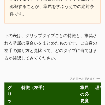
認識することが、掌屈を学ぶうえでの絶対条
件です。
下の表は、グリップタイプごとの特徴と、推奨さ
れる掌屈の度合いをまとめたものです。ご自身の
左手の握り方と見比べて、どのタイプに当てはま
るか確認してみてください。
スクロールできます
グ
特徴（左手）
掌屈
理由
リ
の必
ッ
要度