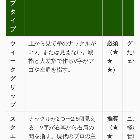
プ
タ
イ
プ
ウ
上から見て拳のナックルが
必須
グリ
ィ
1つ、または見えない。親
（★
ため
ー
指と人差指で作るV字がア
★
ェー
ク
ゴや左肩を指す。
★）
グ
リ
ッ
プ
ス
ナックルが2つ〜2.5個見え
推奨
ニュ
ク
る。V字が右耳から右肩の
（★
軽い
エ
間を指す。現代のプロの主
★
管理