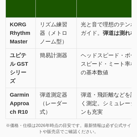
KORG
リズム練習
光と音で理想のテンポ
Rhythm
器（メトロ
ガイド。
弾道は測れな
Master
ノーム型）
ユピテ
簡易計測器
ヘッドスピード・ボー
ル GST
スピード・ミート率な
シリー
の基本数値
ズ
Garmin
弾道測定器
弾道・飛距離などを詳
Approa
（レーダー
く測定。シミュレーシ
ch R10
式）
ンも充実
※価格・仕様は2026年時点の目安です。最新情報は必ず公式サイ
トや販売店でご確認ください。