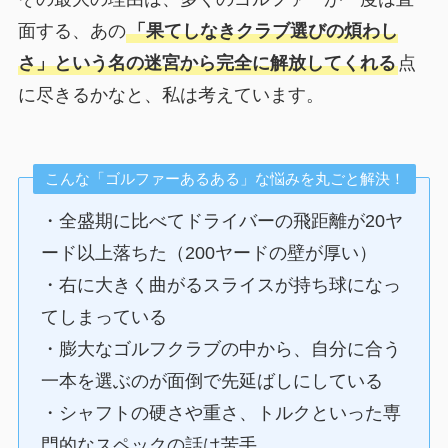
面する、あの
「果てしなきクラブ選びの煩わし
さ」という名の迷宮から完全に解放してくれる
点
に尽きるかなと、私は考えています。
こんな「ゴルファーあるある」な悩みを丸ごと解決！
・全盛期に比べてドライバーの飛距離が20ヤ
ード以上落ちた（200ヤードの壁が厚い）
・右に大きく曲がるスライスが持ち球になっ
てしまっている
・膨大なゴルフクラブの中から、自分に合う
一本を選ぶのが面倒で先延ばしにしている
・シャフトの硬さや重さ、トルクといった専
門的なスペックの話は苦手…