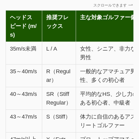
スクロールできます
ヘッドス
推奨フレ
主な対象ゴルファー像
ピード (m/
ックス
s)
35m/s未満
L / A
女性、シニア、非力な
男性
35～40m/s
R（Regul
一般的なアマチュア男
ar）
性、多くの初心者
40～43m/s
SR（Stiff
平均的なHS、少し力の
Regular）
ある初心者、中級者
43～47m/s
S（Stiff）
体力に自信のあるアス
リートゴルファー