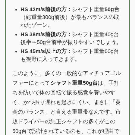
HS 42m/s前後の方：
シャフト重量
50g台
（総重量300g前後）が最もバランスの取
れたゾーン。
HS 38m/s前後の方：
シャフト重量40g台
後半～50g台前半が振りやすいでしょう。
HS 45m/s以上の方：
シャフト重量60g台
も視野に入ってきます。
このように、多くの一般的なアマチュアゴル
ファーにとって
シャフト重量50g台
は、手打
ちを防いで体の回転で振る感覚を養いやす
く、かつ振り遅れも起きにくい、まさに「黄
金のバランス」と言える重量帯なんです。市
販ドライバーの純正シャフトの多くがこの
50g台で設計されているのも、これが理由で