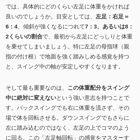
では、具体的にどのくらい左足に体重をかければ
良いのでしょうか。目安としては、
左足：右足＝
6：4
、傾斜が強くなるにつれて
7：3、あるいは8：
2くらいの割合
で、最初から左足にどっしりと体重
を乗せてしまいましょう。特に左足の母指球（親
指の付け根）で地面を強く踏みしめる感覚を持つ
と、スイング中の軸が安定しやすくなります。
そして最も重要なのは、
この体重配分をスイング
中に絶対に変えない
という強い意志を持つことで
す。バックスイングでも右に体重を流さず、その
場で体を回転させる。ダウンスイングでもさらに
左に踏み込むのではなく、左足の上でコマのよう
に回る。この「左足軸回転」の感覚をマスターす