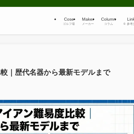
Cose
Maker
Column
Lin
ゴルフ場
メーカー
コラム
📎 参
比較｜歴代名器から最新モデルまで