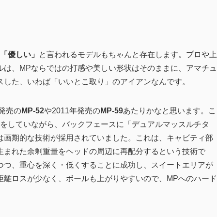
「優しい」
と言われるモデルもちゃんと存在します。プロや上
ルは、MPならではの打感や美しい形状はそのままに、アマチュ
スした、いわば「いいとこ取り」のアイアンなんです。
発売の
MP-52
や2011年発売の
MP-59
あたりかなと思います。こ
きをしていながら、バックフェースに「デュアルマッスルチタ
は画期的な技術が採用されていました。これは、キャビティ部
生まれた余剰重量をヘッドの周辺に再配分するという技術で
つつ、重心を深く・低くすることに成功し、スイートエリアが
距離ロスが少なく、ボールも上がりやすいので、MPへのハード