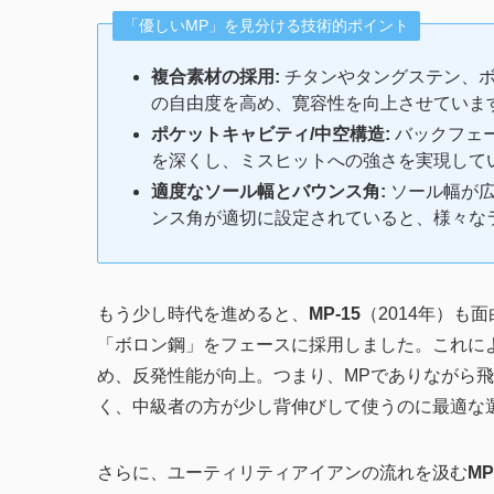
「優しいMP」を見分ける技術的ポイント
複合素材の採用:
チタンやタングステン、ボ
の自由度を高め、寛容性を向上させていま
ポケットキャビティ/中空構造:
バックフェ
を深くし、ミスヒットへの強さを実現して
適度なソール幅とバウンス角:
ソール幅が広
ンス角が適切に設定されていると、様々な
もう少し時代を進めると、
MP-15
（2014年）
「ボロン鋼」をフェースに採用しました。これに
め、反発性能が向上。つまり、MPでありながら
く、中級者の方が少し背伸びして使うのに最適な
さらに、ユーティリティアイアンの流れを汲む
MP