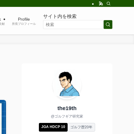
サイト内を検索
k
Profile
考文献
所長プロフィール
the19th
@ゴルフギア研究家
JGA HDCP 10
ゴルフ歴20年