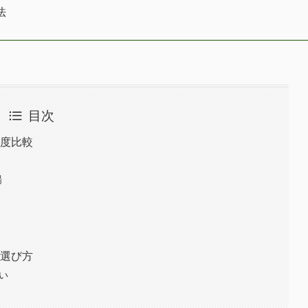
法
目次
易度比較
場
と選び方
違い