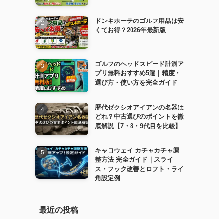
ドンキホーテのゴルフ用品は安
くてお得？2026年最新版
ゴルフのヘッドスピード計測ア
プリ無料おすすめ5選｜精度・
選び方・使い方を完全ガイド
歴代ゼクシオアイアンの名器は
どれ？中古選びのポイントを徹
底解説【7・8・9代目を比較】
キャロウェイ カチャカチャ調
整方法 完全ガイド｜スライ
ス・フック改善とロフト・ライ
角設定例
最近の投稿