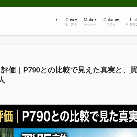
Cose
Maker
Column
Lin
ゴルフ場
メーカー
コラム
📎 参
025 評価｜P790との比較で見えた真実と、
人