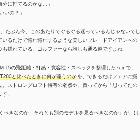
自分に打てるのかな…」。
ばいいの？」
るあなたは、たぶん今、このあたりでぐるぐる迷っているんじゃないで
ているだけで惚れ惚れするような美しいブレードアイアンへの
つも揺れている。ゴルファーなら誰しも通る道ですよね。
は、M-15の飛距離・打感・寛容性・スペックを整理したうえで、
T200と比べたときに何が違うのか
を、できるだけフェアに掘
ん。ストロングロフト特有の弱点や、買ってから「思ってたの
ます。
いくべきなのか、それとも別のモデルを見るべきなのか」が、は