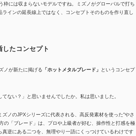
継機」という枠には収まらないモデルですね。ミズノがグローバルで打ち
品ラインの延長線上ではなく、コンセプトそのものを作り直し
盾したコンセプト
ミズノが新たに掲げる
「ホットメタルブレード」
というコンセプ
してない？」と思いませんでしたか。私は思いました。
ズノのJPXシリーズに代表される、高反発素材を使った“やさ
一方の「ブレード」は、プロや上級者が好む、操作性と打感を極
ら真逆にある二つを、無理やり一語にくっつけているわけです