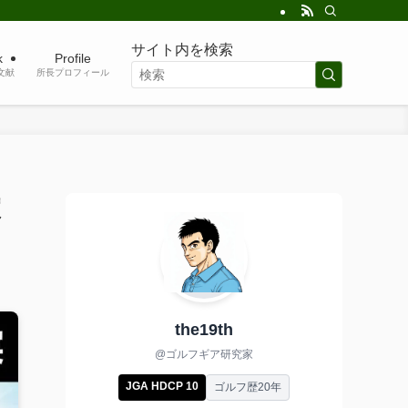
サイト内を検索
k
Profile
考文献
所長プロフィール
買
the19th
@ゴルフギア研究家
JGA HDCP 10
ゴルフ歴20年