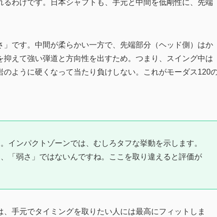
れるわけです。日本シャフトも、手元と中間を低剛性に、先端
さ」です。中間が柔らかい一方で、先端部分（ヘッド側）はか
を抑えて強い弾道と方向性を出すため。つまり、スイング中は
のように硬くなって当たり負けしない。これがモーダス120
け。インパクトゾーンでは、むしろタフな挙動を示します。
て、「弱さ」ではないんですね。ここを取り違えると評価が
は、手元でタイミングを取りたい人には最高にフィットしま