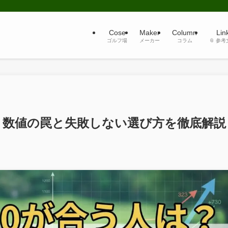
Cose
Maker
Column
Lin
ゴルフ場
メーカー
コラム
📎 参
？数値の罠と失敗しない選び方を徹底解説