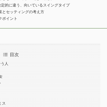
決定的に違う、向いているスイングタイプ
策とセッティングの考え方
クポイント
目次
合う人
安
い
ミス