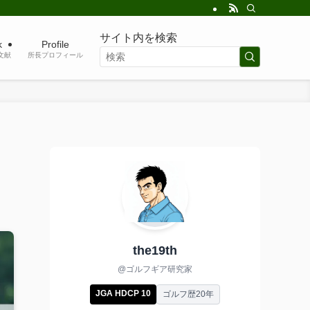
サイト内を検索
k
Profile
考文献
所長プロフィール
the19th
@ゴルフギア研究家
JGA HDCP 10
ゴルフ歴20年