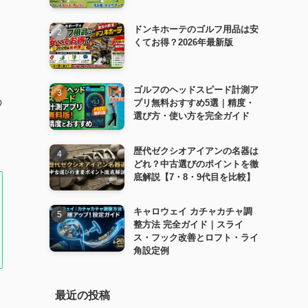
ドンキホーテのゴルフ用品は安
くてお得？2026年最新版
ゴルフのヘッドスピード計測ア
の
プリ無料おすすめ5選｜精度・
選び方・使い方を完全ガイド
歴代ゼクシオアイアンの名器は
どれ？中古選びのポイントを徹
底解説【7・8・9代目を比較】
キャロウェイ カチャカチャ調
整方法 完全ガイド｜スライ
ス・フック改善とロフト・ライ
角設定例
最近の投稿