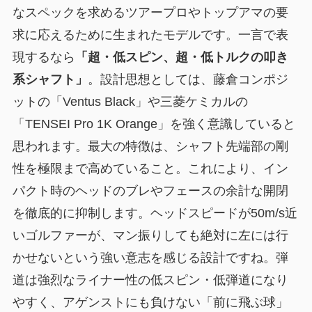
なスペックを求めるツアープロやトップアマの要
求に応えるために生まれたモデルです。一言で表
現するなら
「超・低スピン、超・低トルクの叩き
系シャフト」
。設計思想としては、藤倉コンポジ
ットの「Ventus Black」や三菱ケミカルの
「TENSEI Pro 1K Orange」を強く意識していると
思われます。最大の特徴は、
シャフト先端部の剛
性を極限まで高めている
こと。これにより、イン
パクト時のヘッドのブレやフェースの余計な開閉
を徹底的に抑制します。ヘッドスピードが50m/s近
いゴルファーが、マン振りしても絶対に左には行
かせないという強い意志を感じる設計ですね。弾
道は強烈なライナー性の低スピン・低弾道になり
やすく、アゲンストにも負けない「前に飛ぶ球」