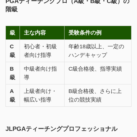
PGAティーチングプロ（A級・B級・C級）の
階級
級
主な内容
受験条件の例
C
初心者・初級
年齢18歳以上、一定の
級
者向け指導
ハンデキャップ
B
中級者向け指
C級合格後、指導実績
級
導
A
上級者向け・
B級合格後、さらに上
級
幅広い指導
位の競技実績
JLPGAティーチングプロフェッショナル