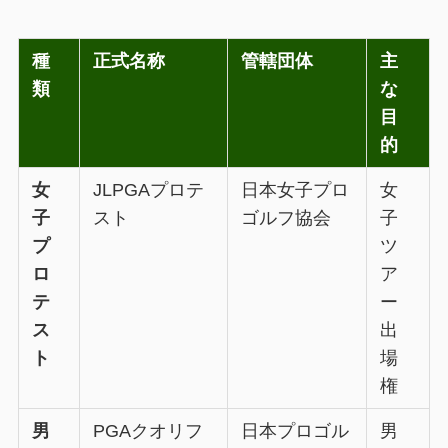
種
正式名称
管轄団体
主
類
な
目
的
女
JLPGAプロテ
日本女子プロ
女
子
スト
ゴルフ協会
子
プ
ツ
ロ
ア
テ
ー
ス
出
ト
場
権
男
PGAクオリフ
日本プロゴル
男