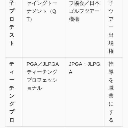
子
ァイングトー
フ協会／日本
子
プ
ナメント（Q
ゴルフツアー
ツ
ロ
T）
機構
ア
テ
ー
ス
出
ト
場
権
テ
PGA／JLPGA
JPGA・JLPG
指
ィ
ティーチング
A
導
ー
プロフェッシ
を
チ
ョナル
職
ン
業
グ
に
プ
す
ロ
る