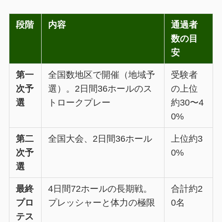
段階
内容
通過者
数の目
安
第一
全国数地区で開催（地域予
受験者
次予
選）。2日間36ホールのス
の上位
選
トロークプレー
約30〜4
0%
第二
全国大会、2日間36ホール
上位約3
次予
0%
選
最終
4日間72ホールの長期戦。
合計約2
プロ
プレッシャーと体力の極限
0名
テス