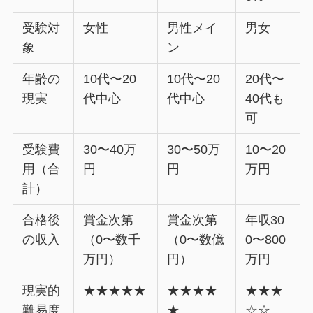
受験対
女性
男性メイ
男女
象
ン
年齢の
10代〜20
10代〜20
20代〜
現実
代中心
代中心
40代も
可
受験費
30〜40万
30〜50万
10〜20
用（合
円
円
万円
計）
合格後
賞金次第
賞金次第
年収30
の収入
（0〜数千
（0〜数億
0〜800
万円）
円）
万円
現実的
★★★★★
★★★★
★★★
難易度
★
☆☆