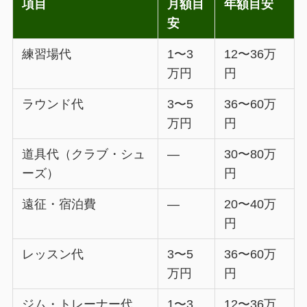
項目
月額目
年額目安
安
練習場代
1〜3
12〜36万
万円
円
ラウンド代
3〜5
36〜60万
万円
円
道具代（クラブ・シュ
—
30〜80万
ーズ）
円
遠征・宿泊費
—
20〜40万
円
レッスン代
3〜5
36〜60万
万円
円
ジム・トレーナー代
1〜3
12〜36万