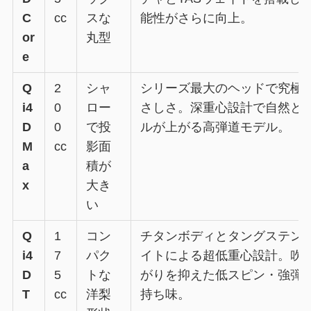
C
cc
スな
能性がさらに向上。
or
丸型
e
Q
2
シャ
シリーズ最大のヘッドで究極
i4
0
ロー
さしさ。深重心設計で自然と
D
0
で投
ルが上がる高弾道モデル。
M
cc
影面
a
積が
x
大き
い
Q
1
コン
チタンボディとタングステン
i4
7
パク
イトによる超低重心設計。吹
D
5
トな
がりを抑えた低スピン・強弾
T
cc
洋梨
持ち味。