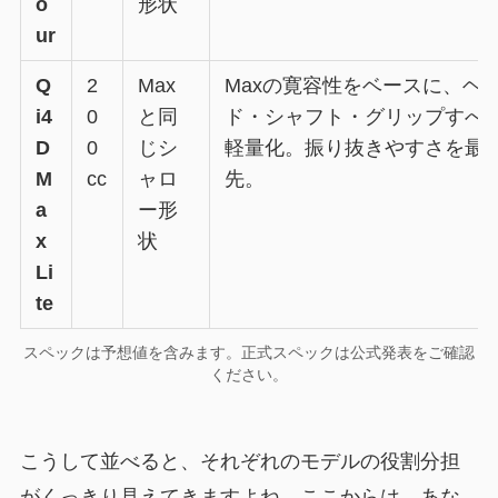
o
形状
ur
Q
2
Max
Maxの寛容性をベースに、ヘ
i4
0
と同
ド・シャフト・グリップすべ
D
0
じシ
軽量化。振り抜きやすさを最
M
cc
ャロ
先。
a
ー形
x
状
Li
te
スペックは予想値を含みます。正式スペックは公式発表をご確認
ください。
こうして並べると、それぞれのモデルの役割分担
がくっきり見えてきますよね。ここからは、あな