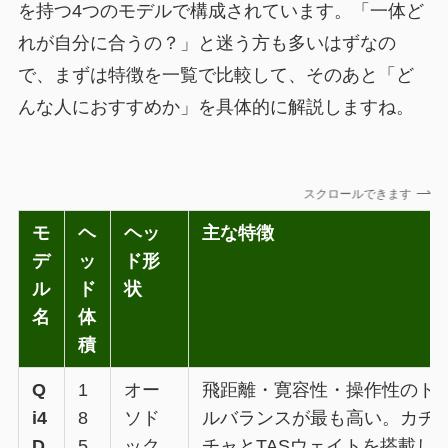
を持つ4つのモデルで構成されています。「一体ど
れが自分に合うの？」と迷う方も多いはずなの
で、まずは特徴を一覧で比較して、そのあと「ど
んな人におすすめか」を具体的に解説しますね。
スクロールできます
モ
ヘ
ヘッ
主な特徴
デ
ッ
ド形
ル
ド
状
名
体
積
Q
1
オー
飛距離・寛容性・操作性のト
i4
8
ソド
ルバランスが最も高い。カチ
D
5
ック
チャとTASウェイトを搭載し