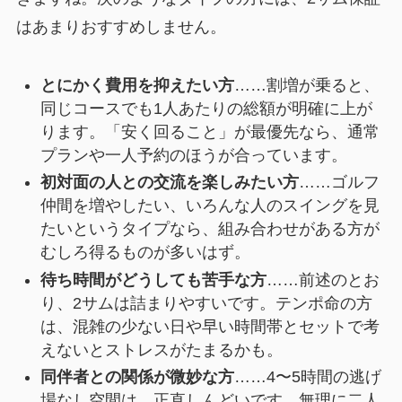
はあまりおすすめしません。
とにかく費用を抑えたい方
……割増が乗ると、
同じコースでも1人あたりの総額が明確に上が
ります。「安く回ること」が最優先なら、通常
プランや一人予約のほうが合っています。
初対面の人との交流を楽しみたい方
……ゴルフ
仲間を増やしたい、いろんな人のスイングを見
たいというタイプなら、組み合わせがある方が
むしろ得るものが多いはず。
待ち時間がどうしても苦手な方
……前述のとお
り、2サムは詰まりやすいです。テンポ命の方
は、混雑の少ない日や早い時間帯とセットで考
えないとストレスがたまるかも。
同伴者との関係が微妙な方
……4〜5時間の逃げ
場なし空間は、正直しんどいです。無理に二人