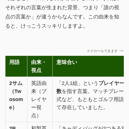
それぞれの言葉が生まれた背景、つまり「誰の視
点の言葉か」が違うからなんです。この由来を知
ると、けっこうスッキリしますよ。
スクロールできます
用語
由来・
意味合い
視点
2サム
英語由
「2人1組」という
プレイヤー
（Tw
来（プ
数
を指す言葉。マッチプレー
osom
レイヤ
式など、もともとゴルフ用語
e）
ー視
て存在していました。
点）
2B
和製英
「キャディバッグが2つある状