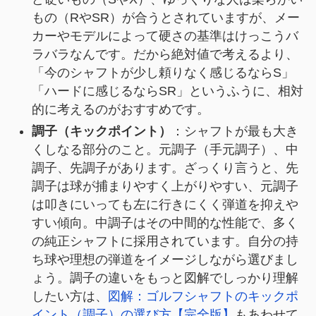
もの（RやSR）が合うとされていますが、メー
カーやモデルによって硬さの基準はけっこうバ
ラバラなんです。だから絶対値で考えるより、
「今のシャフトが少し頼りなく感じるならS」
「ハードに感じるならSR」というふうに、相対
的に考えるのがおすすめです。
調子（キックポイント）
：シャフトが最も大き
くしなる部分のこと。元調子（手元調子）、中
調子、先調子があります。ざっくり言うと、先
調子は球が捕まりやすく上がりやすい、元調子
は叩きにいっても左に行きにくく弾道を抑えや
すい傾向。中調子はその中間的な性能で、多く
の純正シャフトに採用されています。自分の持
ち球や理想の弾道をイメージしながら選びまし
ょう。調子の違いをもっと図解でしっかり理解
したい方は、
図解：ゴルフシャフトのキックポ
イント（調子）の選び方【完全版】
もあわせて