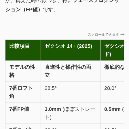
が、構えた時の顔つき、特に
フェースプログレッ
ション（FP値）
です。
スクロールできます
比較項目
ゼクシオ 14+ (2025)
ゼクシオ 1
ド)
モデルの性
直進性と操作性の両
徹底的な
格
立
7番ロフト
28.5°
28.0°
角
7番FP値
3.0mm
(ほぼストレー
0.5mm
(
ト)