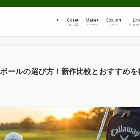
Cose
Maker
Column
Lin
ゴルフ場
メーカー
コラム
📎 参
イ ボールの選び方！新作比較とおすすめを