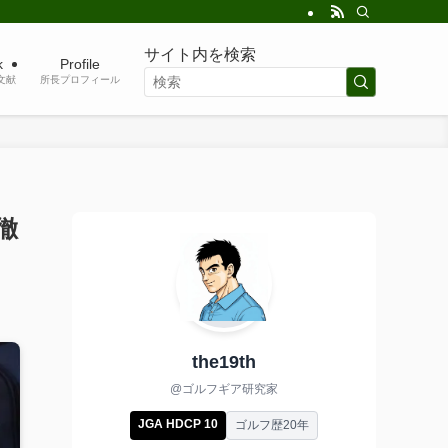
サイト内を検索
k
Profile
考文献
所長プロフィール
徹
the19th
@ゴルフギア研究家
JGA HDCP 10
ゴルフ歴20年