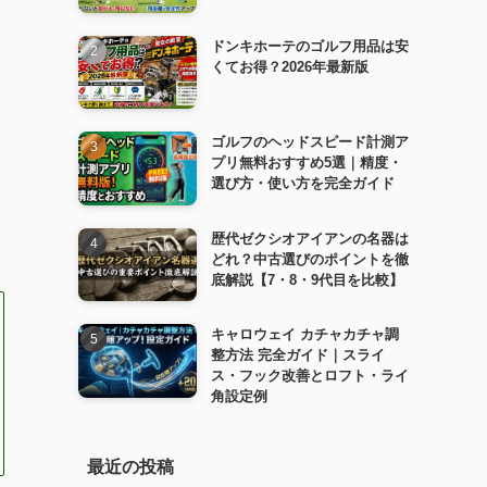
ドンキホーテのゴルフ用品は安
くてお得？2026年最新版
ゴルフのヘッドスピード計測ア
プリ無料おすすめ5選｜精度・
選び方・使い方を完全ガイド
歴代ゼクシオアイアンの名器は
どれ？中古選びのポイントを徹
底解説【7・8・9代目を比較】
キャロウェイ カチャカチャ調
整方法 完全ガイド｜スライ
ス・フック改善とロフト・ライ
角設定例
最近の投稿