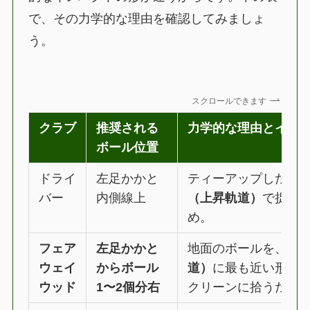
で、その力学的な理由を確認してみましょ
う。
スクロールできます
クラブ
推奨される
力学的な理由とイン
ボール位置
ドライ
左足かかと
ティーアップしたボ
バー
内側線上
（上昇軌道）
で捉え
め。
フェア
左足かかと
地面のボールを、ヘ
ウェイ
からボール
道）
に最も近い形で
ウッド
1〜2個分右
クリーンに拾うため