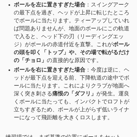
ボールを左に置きすぎた場合
：スイングアーク
の最下点を過ぎ、ヘッドが上昇に転じたところ
でボールに当たります。ティーアップしていれ
ば問題ありませんが、地面のボールにこの軌道
で入ると、ヘッド下の刃（リーディングエッ
ジ）がボールの赤道付近を直撃。これが
ボール
の頭を叩く「トップ」や、その場で転がるだけ
の「チョロ」
の直接的な原因です。
ボールを右に置きすぎた場合
：今度は逆に、ヘ
ッドが最下点を迎える前、下降軌道の途中でボ
ールに当たります。これによりクラブが地面へ
深く突き刺さる
痛恨の「ダフリ」
が発生。運良
くボールに当たっても、インパクトでロフトが
立ちすぎるため、ボールが上がらず低いライナ
ーになって飛距離を大きくロスします。