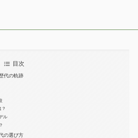
目次
歴代の軌跡
較
は？
デル
？
代の選び方