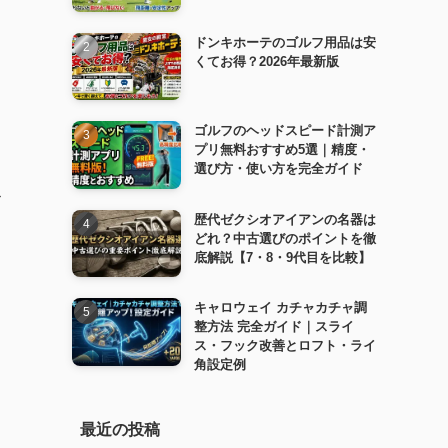
ドンキホーテのゴルフ用品は安
くてお得？2026年最新版
ゴルフのヘッドスピード計測ア
プリ無料おすすめ5選｜精度・
選び方・使い方を完全ガイド
ス
歴代ゼクシオアイアンの名器は
どれ？中古選びのポイントを徹
底解説【7・8・9代目を比較】
キャロウェイ カチャカチャ調
整方法 完全ガイド｜スライ
ス・フック改善とロフト・ライ
角設定例
最近の投稿