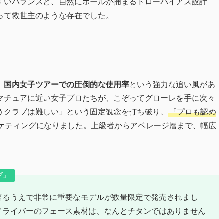
すいバランスと、自然にボールが捕まるドローバイアス設計
って救世主のような存在でした。
、
国内女子ツアーでの圧倒的な使用率
という強力な追い風があ
マチュアに近い女子プロたちが、こぞってグローレを手に次々
うクラブは難しい」という固定観念を打ち破り、
「プロも認め
ケティングになりました。上級者からアベレージ層まで、幅広
ブ」
を語るうえで非常に重要なモデルが数量限定で発売されまし
ドライバーのフェース素材は、なんとチタンではありません