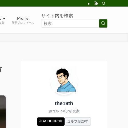
サイト内を検索
k
Profile
考文献
所長プロフィール
方
the19th
@ゴルフギア研究家
JGA HDCP 10
ゴルフ歴20年