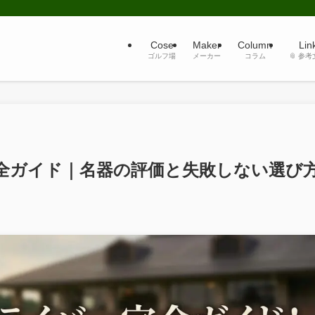
Cose
Maker
Column
Lin
ゴルフ場
メーカー
コラム
📎 参
全ガイド｜名器の評価と失敗しない選び