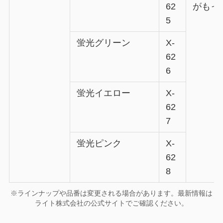
62
がもっ
5
蛍光グリーン
X-
62
6
蛍光イエロー
X-
62
7
蛍光ピンク
X-
62
8
※ラインナップや品番は変更される場合があります。最新情報は
ライト株式会社の公式サイトでご確認ください。