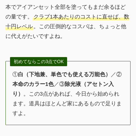
本でアイアンセット全部を塗ってもまだ余るほど
の量です。
クラブ1本あたりのコストに直せば、数
十円レベル
。この圧倒的なコスパは、ちょっと他
に代えがたいですよね。
初めてならこの3点でOK
①
白（下地兼、単色でも使える万能色）
／②
本命のカラー1色
／③
除光液（アセトン入
り）
。この3点があれば、今日から始められ
ます。道具はほとんど家にあるもので足りま
すよ。