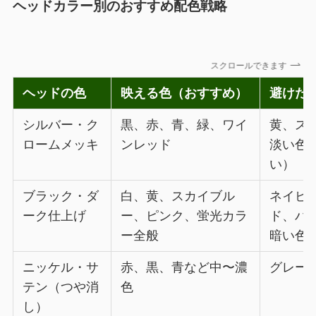
ヘッドカラー別のおすすめ配色戦略
スクロールできます
ヘッドの色
映える色（おすすめ）
避けた
シルバー・ク
黒、赤、青、緑、ワイ
黄、ス
ロームメッキ
ンレッド
淡い色
い）
ブラック・ダ
白、黄、スカイブル
ネイビ
ーク仕上げ
ー、ピンク、蛍光カラ
ド、バ
ー全般
暗い色
ニッケル・サ
赤、黒、青など中〜濃
グレー
テン（つや消
色
し）