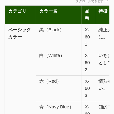
スクロールできます
カテゴリ
カラー名
品
特徴・
番
ベーシック
黒（Black）
X-
純正カ
カラー
60
に。
1
白（White）
X-
いちば
60
として
2
赤（Red）
X-
情熱的
60
い。
3
青（Navy Blue）
X-
知的で