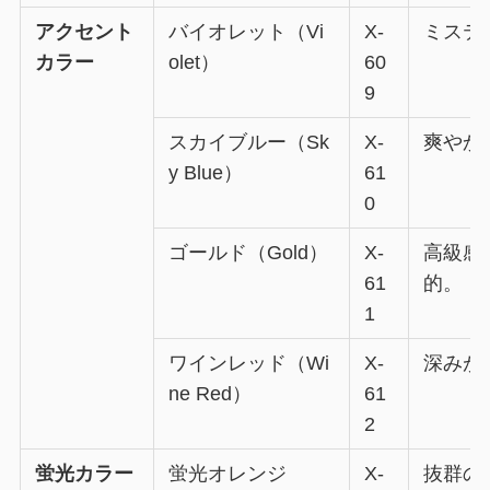
アクセント
バイオレット（Vi
X-
ミステ
カラー
olet）
60
9
スカイブルー（Sk
X-
爽やか
y Blue）
61
0
ゴールド（Gold）
X-
高級感
61
的。
1
ワインレッド（Wi
X-
深みが
ne Red）
61
2
蛍光カラー
蛍光オレンジ
X-
抜群の