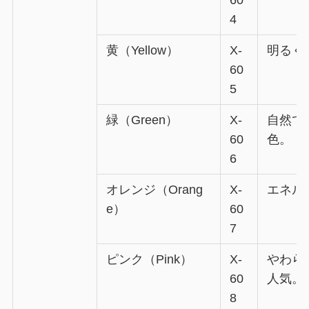
60
4
黄（Yellow）
X-
明るく
60
5
緑（Green）
X-
自然で
60
色。
6
オレンジ（Orang
X-
エネル
e）
60
7
ピンク（Pink）
X-
やわら
60
人気。
8