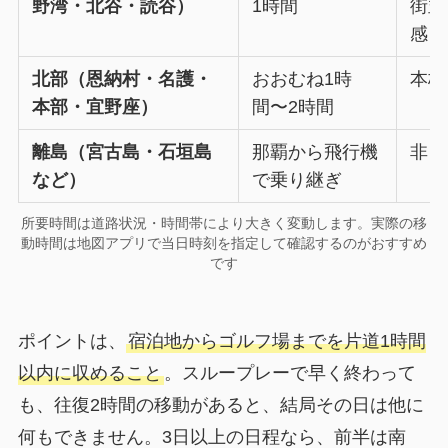
野湾・北谷・読谷）
1時間
街並
感
北部（恩納村・名護・
おおむね1時
本格
本部・宜野座）
間〜2時間
離島（宮古島・石垣島
那覇から飛行機
非日
など）
で乗り継ぎ
所要時間は道路状況・時間帯により大きく変動します。実際の移
動時間は地図アプリで当日時刻を指定して確認するのがおすすめ
です
ポイントは、
宿泊地からゴルフ場までを片道1時間
以内に収めること
。スループレーで早く終わって
も、往復2時間の移動があると、結局その日は他に
何もできません。3日以上の日程なら、前半は南