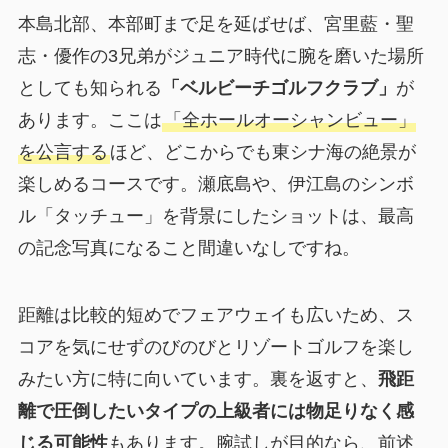
本島北部、本部町まで足を延ばせば、宮里藍・聖
志・優作の3兄弟がジュニア時代に腕を磨いた場所
としても知られる
「ベルビーチゴルフクラブ」
が
あります。ここは
「全ホールオーシャンビュー」
を公言する
ほど、どこからでも東シナ海の絶景が
楽しめるコースです。瀬底島や、伊江島のシンボ
ル「タッチュー」を背景にしたショットは、最高
の記念写真になること間違いなしですね。
距離は比較的短めでフェアウェイも広いため、ス
コアを気にせずのびのびとリゾートゴルフを楽し
みたい方に特に向いています。裏を返すと、
飛距
離で圧倒したいタイプの上級者には物足りなく感
じる可能性
もあります。腕試しが目的なら、前述