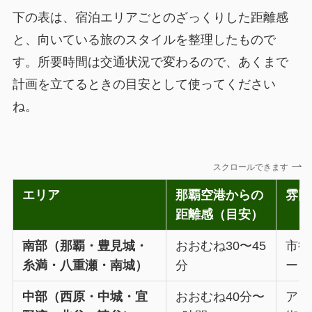
下の表は、宿泊エリアごとのざっくりした距離感
と、向いている旅のスタイルを整理したもので
す。所要時間は交通状況で変わるので、あくまで
計画を立てるときの目安として使ってください
ね。
スクロールできます
エリア
那覇空港からの
雰囲
距離感（目安）
南部（那覇・豊見城・
おおむね30〜45
市街
糸満・八重瀬・南城）
分
ート
中部（西原・中城・宜
おおむね40分〜
アメ