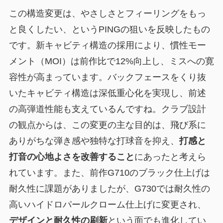
この構造変更は、やさしさとフィーリングをもっ
と良くしたい、というPINGの狙いを反映したもの
です。新キャビティ構造の採用により、慣性モー
メント（MOI）は前作比で12%向上し、ミスへの寛
容性が高まっています。バックフェースをくり抜
いたキャビティ構造は深低重心化を実現し、前述
の高弾道性能も支えているんですね。クラブ設計
の観点からは、この変更の主な目的は、飛び系に
ありがちな弾き感や独特な打球音を抑え、
打感と
打音の心地よさを改善すること
にあったと考えら
れています。また、前作G710のブラック仕上げは
耐久性に課題がありましたが、G730では耐久性の
高いハイドロパールクローム仕上げに変更され、
デザインと耐久性の刷新
という面でも進化してい