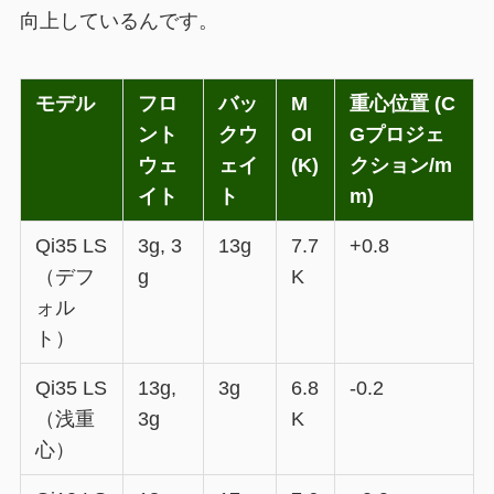
向上しているんです。
モデル
フロ
バッ
M
重心位置 (C
ント
クウ
OI
Gプロジェ
ウェ
ェイ
(K)
クション/m
イト
ト
m)
Qi35 LS
3g, 3
13g
7.7
+0.8
（デフ
g
K
ォル
ト）
Qi35 LS
13g,
3g
6.8
-0.2
（浅重
3g
K
心）