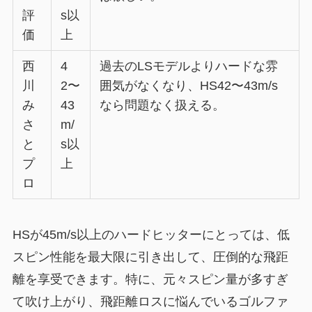
評
s以
価
上
西
4
過去のLSモデルよりハードな雰
川
2〜
囲気がなくなり、HS42〜43m/s
み
43
なら問題なく扱える。
さ
m/
と
s以
プ
上
ロ
HSが45m/s以上のハードヒッターにとっては、低
スピン性能を最大限に引き出して、圧倒的な飛距
離を享受できます。特に、元々スピン量が多すぎ
て吹け上がり、飛距離ロスに悩んでいるゴルファ