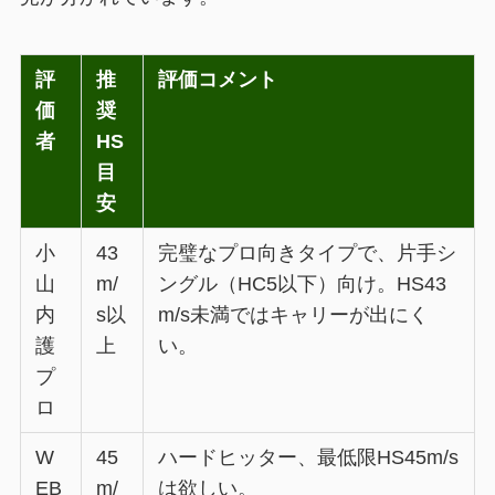
評
推
評価コメント
価
奨
者
HS
目
安
小
43
完璧なプロ向きタイプで、片手シ
山
m/
ングル（HC5以下）向け。HS43
内
s以
m/s未満ではキャリーが出にく
護
上
い。
プ
ロ
W
45
ハードヒッター、最低限HS45m/s
EB
m/
は欲しい。