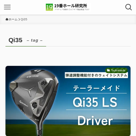
ホーム
Qi35
Qi35
– tag –
Taylormade