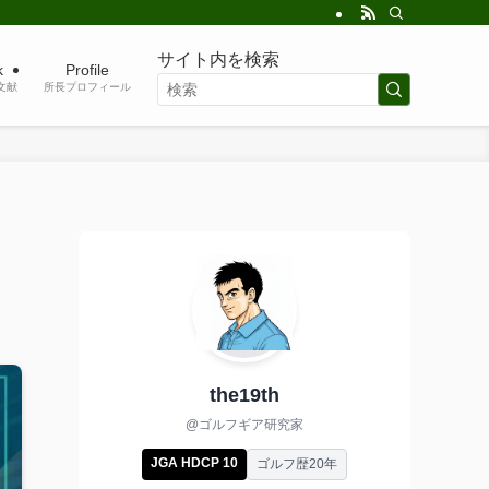
サイト内を検索
k
Profile
考文献
所長プロフィール
the19th
@ゴルフギア研究家
JGA HDCP 10
ゴルフ歴20年