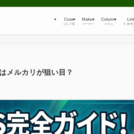
Cose
Maker
Column
Lin
ゴルフ場
メーカー
コラム
📎 参
中古はメルカリが狙い目？