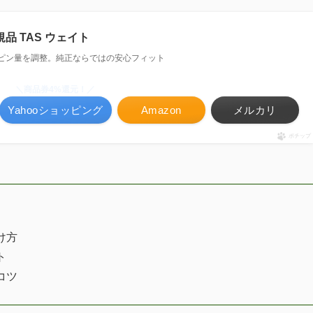
品 TAS ウェイト
ピン量を調整。純正ならではの安心フィット
＼商品券4%還元！／
Yahooショッピング
Amazon
メルカリ
ポチップ
け方
ト
コツ