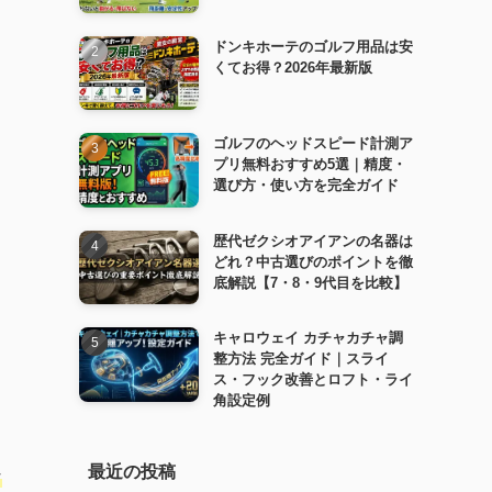
ドンキホーテのゴルフ用品は安
くてお得？2026年最新版
ゴルフのヘッドスピード計測ア
プリ無料おすすめ5選｜精度・
選び方・使い方を完全ガイド
歴代ゼクシオアイアンの名器は
どれ？中古選びのポイントを徹
底解説【7・8・9代目を比較】
キャロウェイ カチャカチャ調
整方法 完全ガイド｜スライ
ス・フック改善とロフト・ライ
角設定例
最近の投稿
な