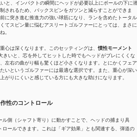
浅いと、インパクトの瞬間にヘッドが必要以上にボールの下に
制されるため、バックスピンをガツンと減らすことができま
前に突き進む推進力の強い球筋になり、ランを含めたトータル
くてスピン量に悩むアスリートゴルファーにとっては、まさに
ね。
重心は深くなります。このセッティングは、
慣性モーメント
が大きいと、芯を外してヒットした時でもヘッドがブレにくくな
、左右の曲がり幅も驚くほど小さくなります。とにかくフェア
たいというゴルファーには最適な選択です。また、重心が深い
上がりにくいと感じている方にも大きな助けになります。
操作性のコントロール
ール側（シャフト寄り）に動かすことで、ヘッドの捕まり具
トロールできます。これは「ギア効果」とも関連する、弾道の