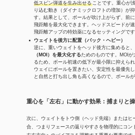
低スピン弾道を生み出せる
ことです。重心が
り込む動き（ダイナミックロフトの増加）が抑
す。結果として、ボールが吹け上がらず、前に
飛距離を最大化できます。ヘッドスピードが速
飛距離アップの特効薬になるセッティングです
ウェイトを後方に配置（バック・ヘビー）
逆に、重いウェイトをヘッド後方に集めると、
（MOI）を最大化する
ためのものです。MOI
るため、ボール初速の低下が最小限に抑えられ
ウェイにボールを置きたい、安定性を最優先し
と自然と打ち出し角も高くなるので、ボールが
重心を「左右」に動かす効果：捕まりと
次に、ウェイトをトウ側（ヘッド先端）またはヒ
合、つまりフェースの返りやすさを物理的にコン