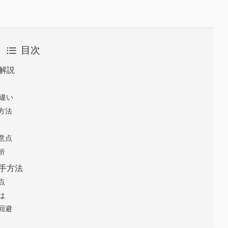
目次
底解説
グ
の違い
方法
意点
析
入手方法
点
は
回避