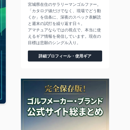
宮城県在住のサラリーマンゴルファー。
「カタログ値だけでなく、現場でどう動
くか」を信条に、深夜のスペック表解読
と週末の試打を繰り返す日々。
アマチュアならではの視点で、本当に使
えるギア情報を発信しています。現在の
目標は悲願のシングル入り。
詳細プロフィール・使用ギア