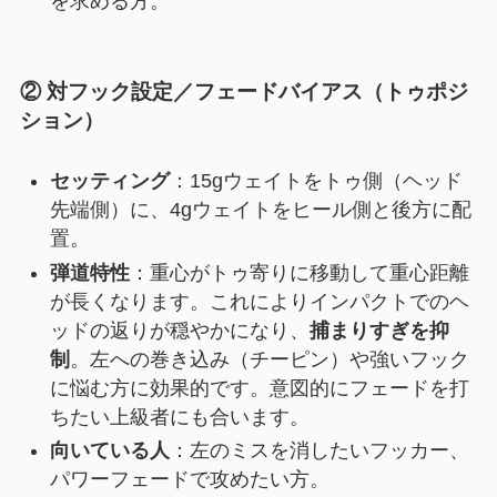
を求める方。
② 対フック設定／フェードバイアス（トゥポジ
ション）
セッティング
：15gウェイトをトゥ側（ヘッド
先端側）に、4gウェイトをヒール側と後方に配
置。
弾道特性
：重心がトゥ寄りに移動して重心距離
が長くなります。これによりインパクトでのヘ
ッドの返りが穏やかになり、
捕まりすぎを抑
制
。左への巻き込み（チーピン）や強いフック
に悩む方に効果的です。意図的にフェードを打
ちたい上級者にも合います。
向いている人
：左のミスを消したいフッカー、
パワーフェードで攻めたい方。