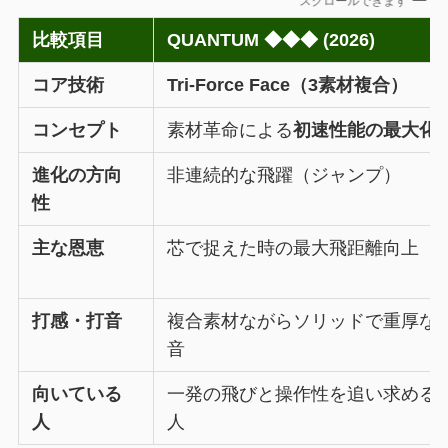
スクロールできます
比較項目
QUANTUM ◆◆◆ (2026)
コア技術
Tri-Force Face（3素材複合）
コンセプト
素材革命による
初速性能の最大化
進化の方向
非連続的な飛躍（ジャンプ）
性
主な恩恵
芯で捉えた時の最大飛距離向上
打感・打音
複合素材ながらソリッドで重厚な
音
向いている
一発の飛びと操作性を追い求める
人
人