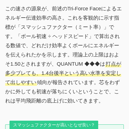
この速さの源泉が、前述のTri-Force Faceによるエ
ネルギー伝達効率の高さ。これを客観的に示す指
標が「スマッシュファクター（ミート率）」で
す。「ボール初速 ÷ ヘッドスピード」で算出され
る数値で、どれだけ効率よくボールにエネルギー
を伝えられたかを示します。理論上の上限はおよ
そ1.50とされますが、QUANTUM ◆◆◆は
打点が
多少ブレても、1.4台後半という高い水準を安定し
て出しやすい
傾向が報告されています。芯をわず
かに外しても初速が落ちにくいということで、こ
れは平均飛距離の底上げに効いてきます。
スマッシュファクターが高いとなぜ良い？