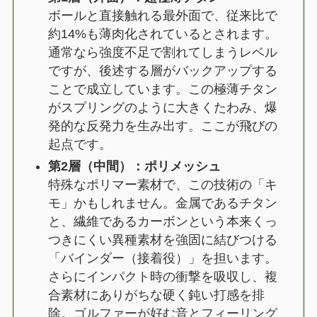
ボールと直接触れる最外面で、従来比で
約14%も薄肉化されているとされます。
通常なら強度不足で割れてしまうレベル
ですが、後述する層がバックアップする
ことで成立しています。この極薄チタン
がスプリングのように大きくたわみ、爆
発的な反発力を生み出す。ここが飛びの
起点です。
第2層（中間）：ポリメッシュ
特殊なポリマー素材で、この技術の「キ
モ」かもしれません。金属であるチタン
と、繊維であるカーボンという本来くっ
つきにくい異種素材を強固に結びつける
「バインダー（接着役）」を担います。
さらにインパクト時の衝撃を吸収し、複
合素材にありがちな硬く鈍い打感を排
除。ゴルファーが好む音とフィーリング