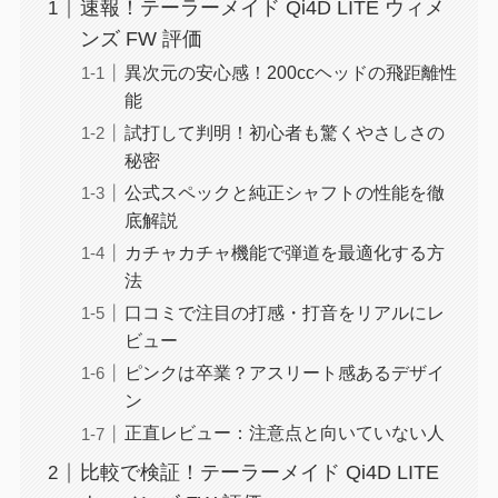
速報！テーラーメイド Qi4D LITE ウィメ
ンズ FW 評価
異次元の安心感！200ccヘッドの飛距離性
能
試打して判明！初心者も驚くやさしさの
秘密
公式スペックと純正シャフトの性能を徹
底解説
カチャカチャ機能で弾道を最適化する方
法
口コミで注目の打感・打音をリアルにレ
ビュー
ピンクは卒業？アスリート感あるデザイ
ン
正直レビュー：注意点と向いていない人
比較で検証！テーラーメイド Qi4D LITE