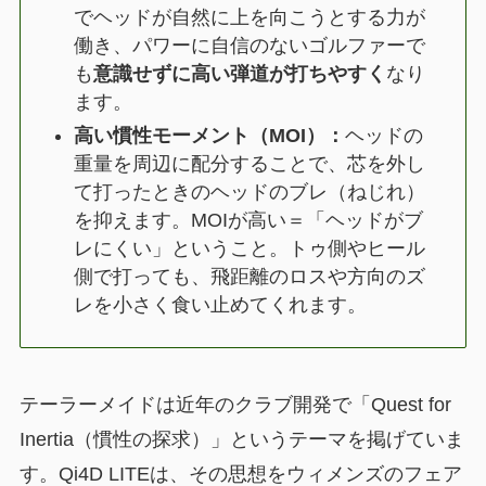
でヘッドが自然に上を向こうとする力が
働き、パワーに自信のないゴルファーで
も
意識せずに高い弾道が打ちやすく
なり
ます。
高い慣性モーメント（MOI）：
ヘッドの
重量を周辺に配分することで、芯を外し
て打ったときのヘッドのブレ（ねじれ）
を抑えます。MOIが高い＝「ヘッドがブ
レにくい」ということ。トゥ側やヒール
側で打っても、飛距離のロスや方向のズ
レを小さく食い止めてくれます。
テーラーメイドは近年のクラブ開発で「Quest for
Inertia（慣性の探求）」というテーマを掲げていま
す。Qi4D LITEは、その思想をウィメンズのフェア