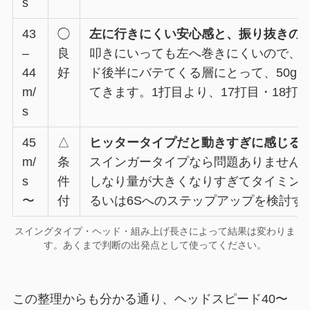
s
43
◯
左に行きにくい安心感と、振り抜きの
–
良
叩きにいっても左へ巻きにくいので、安
44
好
ド後半にバテてくる層にとって、50g
m/
てきます。1打目より、17打目・18
s
45
△
ヒッタータイプだと動きすぎに感じる
m/
条
スインガータイプなら問題ありません
s
件
しなり量が大きくなりすぎてタイミングが遅
〜
付
るいは6Sへのステップアップを検討す
スイングタイプ・ヘッド・組み上げ長さによって結果は変わりま
す。あくまで判断の出発点として使ってください。
この整理からも分かる通り、ヘッドスピード40〜