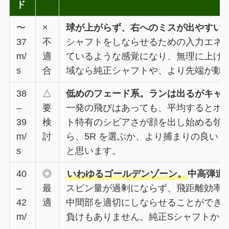
ド
〜
×
球が上がらず、右へのミスが出やすい
37
不
シャフトをしならせるための入力エネ
m/
適
ているような感覚になり、無理に上げ
s
合
域なら純正シャフトや、より先端が動
38
△
低めのフェード系。ランは出るがキャ
–
要
一発の飛びはあっても、平均するとボ
39
検
ト特有のシビアさが顔を出し始める領
m/
討
ら、5R を選ぶか、より捕まりの良い VE
s
と思います。
40
◎
いわゆるゴールデンゾーン。
中高弾道
–
最
スピン量が過剰にならず、飛距離効率
42
適
中間部を適切にしならせることができ
m/
負けもありません。純正Sシャフトか