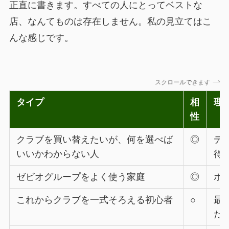
正直に書きます。すべての人にとってベストな
店、なんてものは存在しません。私の見立てはこ
んな感じです。
スクロールできます
タイプ
相
理
性
クラブを買い替えたいが、何を選べば
◎
デ
いいかわからない人
得
ゼビオグループをよく使う家庭
◎
ポ
これからクラブを一式そろえる初心者
○
最
た