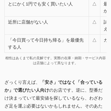
とにかく1円でも安く買いたい人
△
最
が
近所に店舗がない人
△
試
え
「今日買って今日持ち帰る」を最優先
△
カ
する人
相性はあくまで私の見解です。実際の在庫・納期・サービス内容
は店舗によって異なります。
ざっくり言えば、
「安さ」ではなく「合っている
か」で選びたい人向け
のお店です。逆に、型番だ
け決まっていて最安値を探しているなら、わざわ
ざ足を運ぶ必要はないかもしれません。そのあた