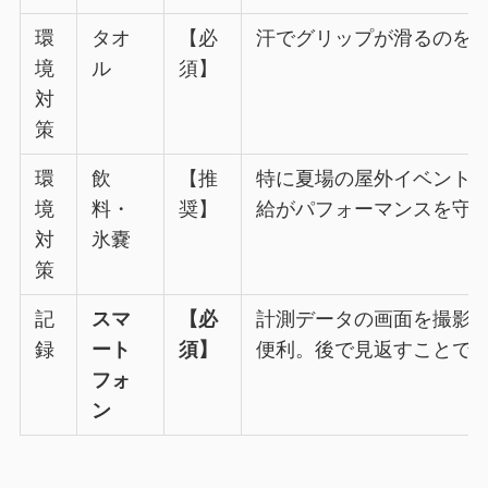
環
タオ
【必
汗でグリップが滑るのを
境
ル
須】
対
策
環
飲
【推
特に夏場の屋外イベント
境
料・
奨】
給がパフォーマンスを守
対
氷嚢
策
記
スマ
【必
計測データの画面を撮影
録
ート
須】
便利。後で見返すことで
フォ
ン