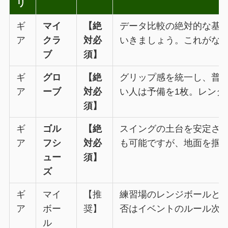
リ
ギ
マイ
【絶
データ比較の絶対的な基
ア
クラ
対必
いきましょう。これがな
ブ
須】
ギ
グロ
【絶
グリップ感を統一し、普
ア
ーブ
対必
い人は予備を1枚。レンタ
須】
ギ
ゴル
【絶
スイングの土台を安定さ
ア
フシ
対必
も可能ですが、地面を掴
ュー
須】
ズ
ギ
マイ
【推
練習場のレンジボールとの
ア
ボー
奨】
否はイベントのルール次
ル