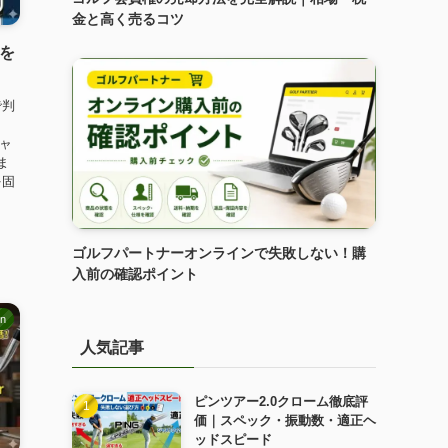
金と高く売るコツ
古を
で判
シャ
ま
を固
ゴルフパートナーオンラインで失敗しない！購
入前の確認ポイント
mn
人気記事
ピンツアー2.0クローム徹底評
価｜スペック・振動数・適正ヘ
ッドスピード