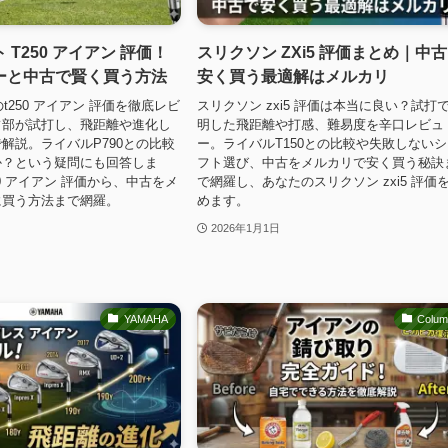
 T250 アイアン 評価！
スリクソン ZXi5 評価まとめ｜中
ーと中古で賢く買う方法
安く買う最適解はメルカリ
のt250 アイアン 評価を徹底レビ
スリクソン zxi5 評価は本当に良い？試打
フ部が試打し、飛距離や進化し
明した飛距離や打感、難易度を辛口レビュ
解説。ライバルP790との比較
ー。ライバルT150との比較や失敗しない
か？という疑問にも回答しま
フト選び、中古をメルカリで安く買う秘訣
0 アイアン 評価から、中古をメ
で網羅し、あなたのスリクソン zxi5 評価
に買う方法まで網羅。
めます。
2026年1月1日
YAMAHA
Colu