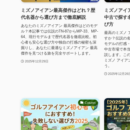
ミズノアイアン最高傑作はどれ？歴
ミズノアイ
代名器から選び方まで徹底解説
中古で探す
び方
あなたのミズノアイアン 最高傑作はどのモデ
ル？本記事では伝説のTN-87からMP-33、MP-
最高のミズノ 
64、現行モデルまで歴代名器を徹底比較。初
すか？伝説の名器
心者も安心な選び方や独自の打感の秘密も深
モデルの打感
掘りし、あなたに最適なミズノアイアン 最高
中古市場で本
傑作を見つける旅を完全サポートします。
説します。こ
ミズノ アイア
2025年12月29日
う。
2025年12月26
Column