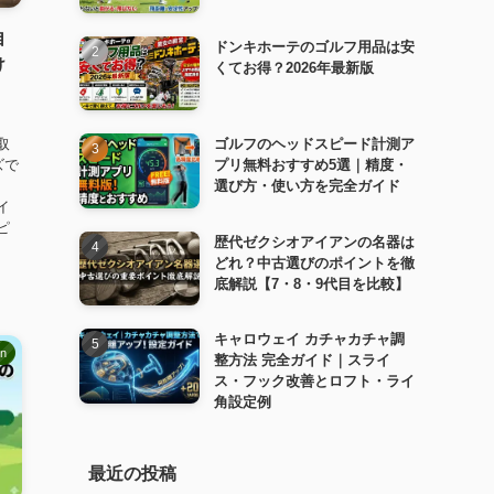
自
ドンキホーテのゴルフ用品は安
け
くてお得？2026年最新版
取
ゴルフのヘッドスピード計測ア
ズで
プリ無料おすすめ5選｜精度・
、
選び方・使い方を完全ガイド
イ
ピ
歴代ゼクシオアイアンの名器は
どれ？中古選びのポイントを徹
底解説【7・8・9代目を比較】
キャロウェイ カチャカチャ調
mn
整方法 完全ガイド｜スライ
ス・フック改善とロフト・ライ
角設定例
最近の投稿