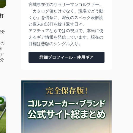
宮城県在住のサラリーマンゴルファー。
「カタログ値だけでなく、現場でどう動
｜打
くか」を信条に、深夜のスペック表解読
と週末の試打を繰り返す日々。
アマチュアならではの視点で、本当に使
底分
えるギア情報を発信しています。現在の
との
目標は悲願のシングル入り。
所
イア
詳細プロフィール・使用ギア
が分
mn