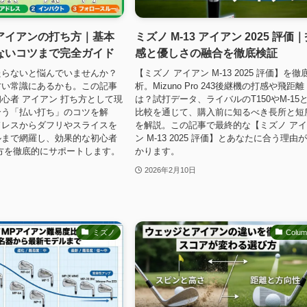
アイアンの打ち方｜基本
ミズノ M-13 アイアン 2025 評価
ないコツまで完全ガイド
感と優しさの融合を徹底検証
たらないと悩んでいませんか？
【ミズノ アイアン M-13 2025 評価】を徹
古い常識にあるかも。この記事
析。Mizuno Pro 243後継機の打感や飛距離
心者 アイアン 打ち方として現
は？試打データ、ライバルのT150やM-15
合う「払い打ち」のコツを解
比較を通じて、購入前に知るべき長所と短
ドレスからダフリやスライスを
を解説。この記事で最終的な【ミズノ ア
ルまで網羅し、効果的な初心者
ン M-13 2025 評価】とあなたに合う理由
方を徹底的にサポートします。
かります。
2026年2月10日
ミズノ
Colu