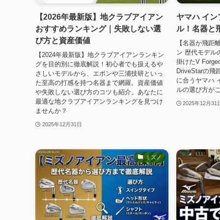
【2026年最新版】地クラブアイアン
ヤマハ イン
おすすめランキング｜失敗しない選
ル！名器と
び方と資産価値
【名器か飛距離
ン 歴代モデル
【2024年最新版】地クラブアイアンランキン
掛けたV For
グを目的別に徹底解説！初心者でも扱えるや
DriveSta
さしいモデルから、エポンや三浦技研といっ
に合うヤマハ 
た至高の打感を持つ名器まで網羅。資産価値
ルの選び方が
や失敗しない選び方のコツも紹介。あなたに
最適な地クラブアイアンランキングを見つけ
2025年12月31
ませんか？
2025年12月31日
ミズノ