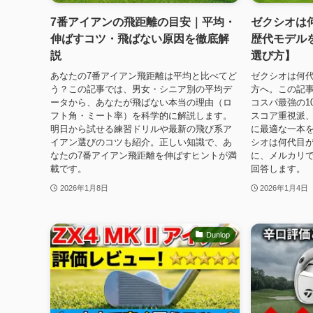
7番アイアンの飛距離の目安｜平均・
ゼクシオは
伸ばすコツ・飛ばない原因を徹底解
歴代モデル
説
選び方】
あなたの7番アイアン飛距離は平均と比べてど
ゼクシオは何
う？この記事では、男女・シニア別の平均デ
方へ。この記事
ータから、あなたが飛ばない本当の理由（ロ
コスパ最強の1
フト角・ミート率）を科学的に解説します。
スコア重視派
明日から試せる練習ドリルや最新の飛び系ア
に最適な一本
イアン選びのコツも紹介。正しい知識で、あ
シオは何代目
なたの7番アイアン飛距離を伸ばすヒントが満
に、メルカリ
載です。
回答します。
2026年1月8日
2026年1月4日
Dunlop