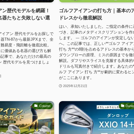
アン歴代モデルを網羅！
ゴルフアイアンの打ち方｜基本の
名器たちと失敗しない選
ドレスから徹底解説
はい、承知いたしました。ご指定の条件に
づき、記事のメタディスクリプションを作
アイアン 歴代モデルをお探しで
します。 --- ゴルフのアイアンが安定しな
TN-87から最新JPXまで、全
へ。この記事では、正しい**ゴルフ アイア
・難易度・飛距離を徹底比較。
打ち 方**の8割を占めるアドレスの基本か
当に価値ある名器の選び方も解
ダウンブローの原理、ミスの原因までを徹
の記事で、あなただけの最高の
解説。ダフリやスライスを克服する具体的
ン 歴代モデルを見つけましょ
ドリルも写真付きで紹介します。あなたの*
ルフ アイアン 打ち 方**が劇的に変わるヒ
日
がここにあります。
2025年12月21日
Column
Dunl