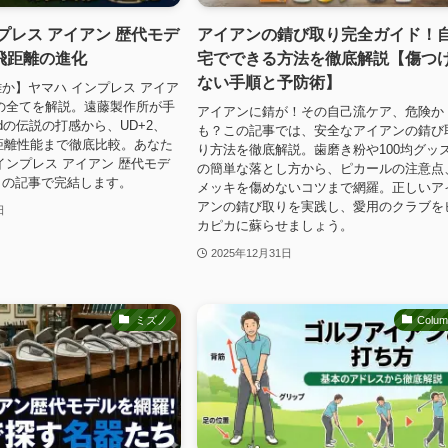
プレス アイアン 歴代モデ
アイアンの錆び取り完全ガイド！
飛距離の進化
宅でできる方法を徹底解説【傷つ
ない手順と予防術】
か】ヤマハ インプレス アイア
の全てを解説。遠藤製作所が手
アイアンに錆が！その自己流ケア、危険か
gedの伝説の打感から、UD+2、
も？この記事では、安全なアイアンの錆び
rの飛距離性能まで徹底比較。あなた
り方法を徹底解説。歯磨き粉や100均グッ
インプレス アイアン 歴代モデ
の簡単な落とし方から、ピカールの注意点
この記事で完結します。
メッキを傷めないコツまで網羅。正しいア
アンの錆び取りを実践し、愛用のクラブを
日
カピカに蘇らせましょう。
2025年12月31日
ミズノ
Colu