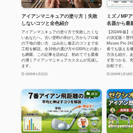
アイアンマニキュアの塗り方｜失敗
ミズノMP
しないコツと全色紹介
名器から最
アイアンマニキュアの塗り方で失敗したくな
【2024年版
いあなたへ。古い塗料の剥がし方からプロ級
の決定版！歴代名
の下地の使い方、はみ出し修正のコツまで全
Mizuno Pro
工程を解説。全16色の選び方や100均との違い
者でも扱える
も網羅。この記事を読めば、初めてでも愛着
方法も紹介。
の湧くアイアンマニキュアカスタムが完成し
ず見つかる、究
ます。
比較です。
2026年1月22日
2026年1月18日
練習