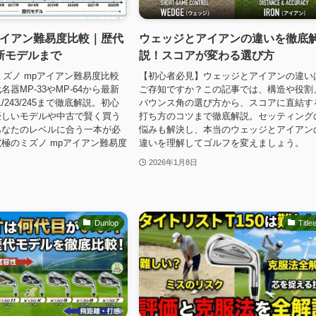
アイアン難易度比較｜歴代
ウェッジとアイアンの違いを徹底
新モデルまで
説！スコアが変わる選び方
】ミズノ mpアイアン難易度比較
【初心者必見】ウェッジとアイアンの違い
器MP-33やMP-64から最新
ご存知ですか？この記事では、構造や役割
 241/243/245まで徹底解説。初心
バウンス角の選び方から、スコアに直結す
優しいモデルや中古で賢く買う
打ち方のコツまで徹底解説。セッティング
あなたのレベルに合う一本が必
悩みも解決し、本当のウェッジとアイアン
極のミズノ mpアイアン難易度
違いを理解してゴルフを変えましょう。
2026年1月8日
Dunlop
Titlei