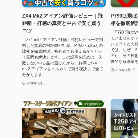
ZX4 Mk2 アイアン評価レビュー｜飛
P790は飛
距離・打感の真実と中古で安く買う
相を徹底解
コツ
「P790 飛
ていませんか
【zx4 mk2 アイアン評価】試打レビューで判
シャフトとの
明した驚異の飛距離や打感、P790・ZX5との
では、なぜ「P
比較を徹底解説。初心者でも使えるか？とい
のか、その技
う疑問も解決します。この記事を読めば、失
体的な解決策
敗しない中古品の選び方から、お得にzx4
mk2 アイアンをメルカリで買う秘訣まで全て
2026年1月3日
分かります。
2026年1月3日
bridgestone