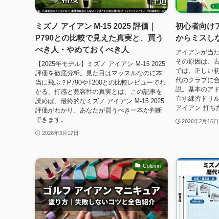
ミズノ アイアン M-15 2025 評価｜
初心者向け
P790との比較で見えた真実と、買う
からミスし
べき人・やめておくべき人
アイアンが当
その原因は、
【2025年モデル】ミズノ アイアン M-15 2025
では、正しい初
評価を徹底分析。見た目はマッスルなのに本
代のクラブに
当に飛ぶ？P790やT200との比較レビューでわ
説。基本のア
かる、打感と寛容性の真実とは。この記事を
直す練習ドリ
読めば、最終的なミズノ アイアン M-15 2025
アイアン 打ち
評価がわかり、あなたが買うべき一本か判断
できます。
2026年2月16日
2026年3月17日
Column