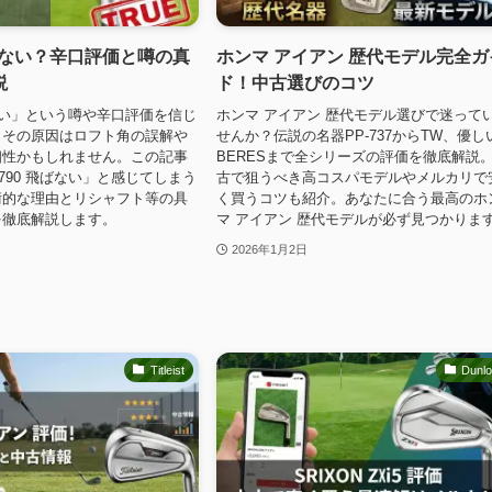
ばない？辛口評価と噂の真
ホンマ アイアン 歴代モデル完全ガ
説
ド！中古選びのコツ
ばない」という噂や辛口評価を信じ
ホンマ アイアン 歴代モデル選びで迷って
？その原因はロフト角の誤解や
せんか？伝説の名器PP-737からTW、優し
相性かもしれません。この記事
BERESまで全シリーズの評価を徹底解説
790 飛ばない」と感じてしまう
古で狙うべき高コスパモデルやメルカリで
術的な理由とリシャフト等の具
く買うコツも紹介。あなたに合う最高のホ
を徹底解説します。
マ アイアン 歴代モデルが必ず見つかりま
2026年1月2日
Titleist
Dunl