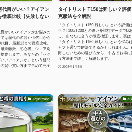
何代目がいい？アイアン
タイトリスト T150は難しい？評
を徹底比較【失敗しない
克服法を全解説
「タイトリスト t150 難しい」という評価
当？T100/T200との違いを試打データで比
代目がいいアイアンかお悩みの
し、あなたに合うか徹底検証します。実は
では歴代の名器7・9代目から
「タイトリスト t150 難しい」という悩み
0代目、最新13まで徹底比較。
ャフト選びで解決できるかもしれません。
、飛距離派、初心者、シニア別
悔しないための選び方から、中古でお得に
を提案します。あなたの「ゼク
う方法まで詳しく解説します。
がいいアイアンか」という疑問
での賢い買い方まで含めて完全
2026年1月3日
Taylormade
本