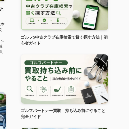
価と
は本
較
ゴルフ5中古クラブ在庫検索で賢く探す方法｜初
はシ
心者ガイド
後
買
間
ゴルフパートナー買取｜持ち込み前にやること
完全ガイド