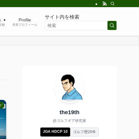
サイト内を検索
k
Profile
考文献
所長プロフィール
ノ
the19th
@ゴルフギア研究家
JGA HDCP 10
ゴルフ歴20年