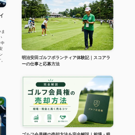
イ
いま
い
。中
安
ン
明治安田ゴルフボランティア体験記｜スコアラ
す。
ーの仕事と応募方法
op
ゴルフ会員権の売却方法を完全解説｜相場・税