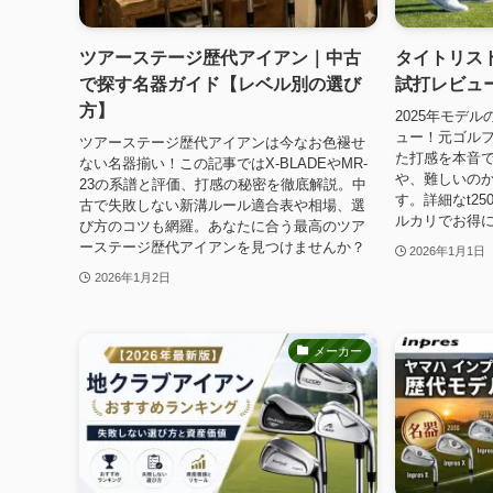
ツアーステージ歴代アイアン｜中古
タイトリスト
で探す名器ガイド【レベル別の選び
試打レビュ
方】
2025年モデル
ュー！元ゴル
ツアーステージ歴代アイアンは今なお色褪せ
た打感を本音で
ない名器揃い！この記事ではX-BLADEやMR-
や、難しいの
23の系譜と評価、打感の秘密を徹底解説。中
す。詳細なt25
古で失敗しない新溝ルール適合表や相場、選
ルカリでお得
び方のコツも網羅。あなたに合う最高のツア
ーステージ歴代アイアンを見つけませんか？
2026年1月1日
2026年1月2日
メーカー