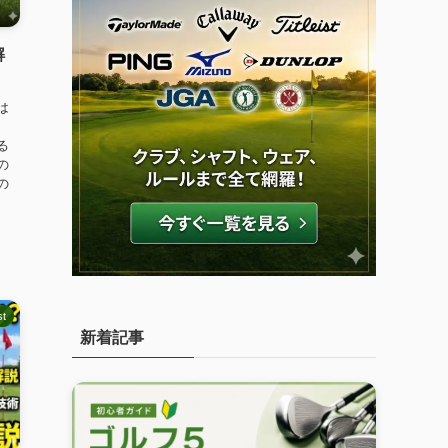
解
は
、
る
の
の
st
新着記事