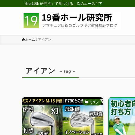
「the 19th 研究所」で見つける、次のエースギア
ホーム
アイアン
アイアン
– tag –
ミズノ