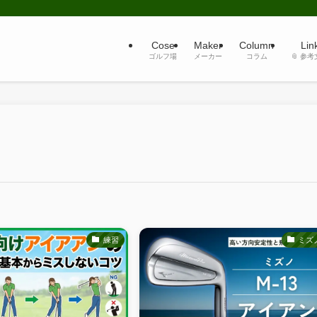
Cose
Maker
Column
Lin
ゴルフ場
メーカー
コラム
📎 参
練習
ミズ