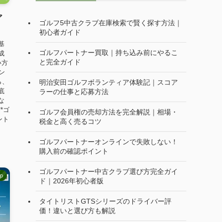
ア
ゴルフ5中古クラブ在庫検索で賢く探す方法｜
初心者ガイド
基
ゴルフパートナー買取｜持ち込み前にやるこ
成
と完全ガイド
い方
ン
ら、
明治安田ゴルフボランティア体験記｜スコア
底
ラーの仕事と応募方法
な
*ゴ
ゴルフ会員権の売却方法を完全解説｜相場・
ント
税金と高く売るコツ
ゴルフパートナーオンラインで失敗しない！
購入前の確認ポイント
ゴルフパートナー中古クラブ選び方完全ガイ
op
ド｜2026年初心者版
タイトリストGTSシリーズのドライバー評
価！違いと選び方も解説